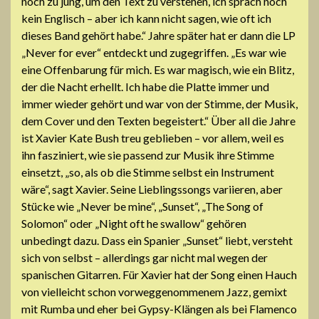
noch zu jung, um den Text zu verstehen, ich sprach noch
kein Englisch – aber ich kann nicht sagen, wie oft ich
dieses Band gehört habe.“ Jahre später hat er dann die LP
„Never for ever“ entdeckt und zugegriffen. „Es war wie
eine Offenbarung für mich. Es war magisch, wie ein Blitz,
der die Nacht erhellt. Ich habe die Platte immer und
immer wieder gehört und war von der Stimme, der Musik,
dem Cover und den Texten begeistert.“ Über all die Jahre
ist Xavier Kate Bush treu geblieben – vor allem, weil es
ihn fasziniert, wie sie passend zur Musik ihre Stimme
einsetzt, „so, als ob die Stimme selbst ein Instrument
wäre“, sagt Xavier. Seine Lieblingssongs variieren, aber
Stücke wie „Never be mine“, „Sunset“, „The Song of
Solomon“ oder „Night oft he swallow“ gehören
unbedingt dazu. Dass ein Spanier „Sunset“ liebt, versteht
sich von selbst – allerdings gar nicht mal wegen der
spanischen Gitarren. Für Xavier hat der Song einen Hauch
von vielleicht schon vorweggenommenem Jazz, gemixt
mit Rumba und eher bei Gypsy-Klängen als bei Flamenco