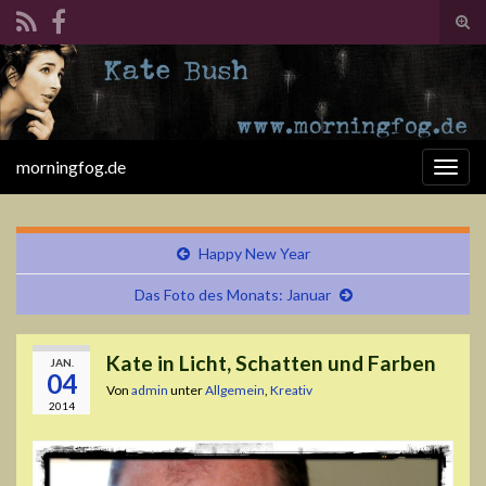
Suc
ums
Search for:
morningfog.de
Navi
umsc
Happy New Year
Das Foto des Monats: Januar
Kate in Licht, Schatten und Farben
JAN.
04
Von
admin
unter
Allgemein
,
Kreativ
2014