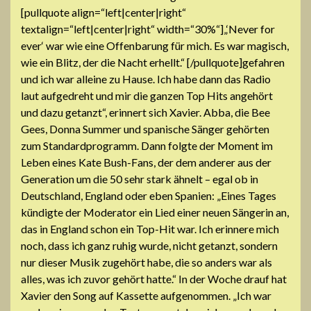
[pullquote align=“left|center|right“
textalign=“left|center|right“ width=“30%“]„‘Never for
ever‘ war wie eine Offenbarung für mich. Es war magisch,
wie ein Blitz, der die Nacht erhellt.“ [/pullquote]gefahren
und ich war alleine zu Hause. Ich habe dann das Radio
laut aufgedreht und mir die ganzen Top Hits angehört
und dazu getanzt“, erinnert sich Xavier. Abba, die Bee
Gees, Donna Summer und spanische Sänger gehörten
zum Standardprogramm. Dann folgte der Moment im
Leben eines Kate Bush-Fans, der dem anderer aus der
Generation um die 50 sehr stark ähnelt – egal ob in
Deutschland, England oder eben Spanien: „Eines Tages
kündigte der Moderator ein Lied einer neuen Sängerin an,
das in England schon ein Top-Hit war. Ich erinnere mich
noch, dass ich ganz ruhig wurde, nicht getanzt, sondern
nur dieser Musik zugehört habe, die so anders war als
alles, was ich zuvor gehört hatte.“ In der Woche drauf hat
Xavier den Song auf Kassette aufgenommen. „Ich war