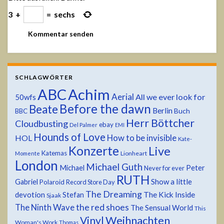
3
+
=
sechs
SCHLAGWÖRTER
ABC
Achim
Aerial
All we ever look for
50wfs
Before the dawn
Beate
Berlin
Buch
BBC
Herr Böttcher
Cloudbusting
ebay
Del Palmer
EMI
Hounds of Love
HOL
How to be invisible
Kate-
Konzerte
Live
Katemas
Lionheart
Momente
London
Michael Guth
Michael
Peter
Never for ever
RUTH
Show a little
Gabriel
Polaroid
Record Store Day
The Dreaming
devotion
The Kick Inside
Stefan
Sjaak
the red shoes
The Ninth Wave
The Sensual World
This
Weihnachten
Vinyl
Woman's Work
Thomas