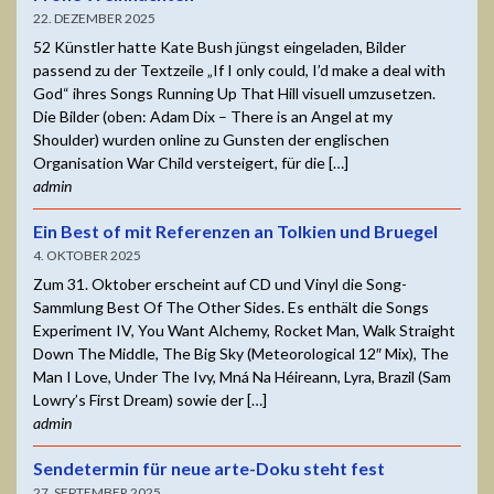
22. DEZEMBER 2025
52 Künstler hatte Kate Bush jüngst eingeladen, Bilder
passend zu der Textzeile „If I only could, I’d make a deal with
God“ ihres Songs Running Up That Hill visuell umzusetzen.
Die Bilder (oben: Adam Dix – There is an Angel at my
Shoulder) wurden online zu Gunsten der englischen
Organisation War Child versteigert, für die […]
admin
Ein Best of mit Referenzen an Tolkien und Bruegel
4. OKTOBER 2025
Zum 31. Oktober erscheint auf CD und Vinyl die Song-
Sammlung Best Of The Other Sides. Es enthält die Songs
Experiment IV, You Want Alchemy, Rocket Man, Walk Straight
Down The Middle, The Big Sky (Meteorological 12″ Mix), The
Man I Love, Under The Ivy, Mná Na Héireann, Lyra, Brazil (Sam
Lowry’s First Dream) sowie der […]
admin
Sendetermin für neue arte-Doku steht fest
27. SEPTEMBER 2025