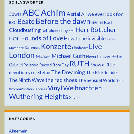
SCHLAGWÖRTER
ABC
Achim
Aerial
All we ever look for
50wfs
Before the dawn
Beate
Berlin
Buch
BBC
Herr Böttcher
Cloudbusting
ebay
Del Palmer
EMI
Hounds of Love
HOL
How to be invisible
Kate-
Konzerte
Live
Katemas
Lionheart
Momente
London
Michael Guth
Michael
Peter
Never for ever
RUTH
Show a little
Gabriel
Polaroid
Record Store Day
The Dreaming
devotion
The Kick Inside
Stefan
Sjaak
the red shoes
The Ninth Wave
The Sensual World
This
Weihnachten
Vinyl
Woman's Work
Thomas
Wuthering Heights
Xavier
KATEGORIEN
Allgemein