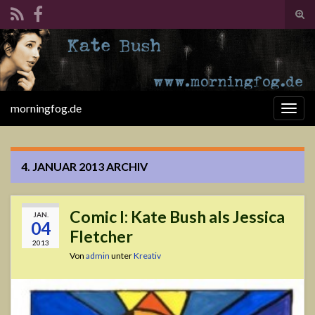
Suc
ums
Search for:
morningfog.de
Navi
umsc
4. JANUAR 2013
ARCHIV
Comic I: Kate Bush als Jessica
JAN.
04
Fletcher
2013
Von
admin
unter
Kreativ