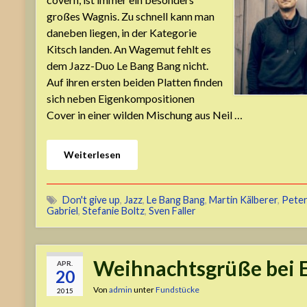
großes Wagnis. Zu schnell kann man
daneben liegen, in der Kategorie
Kitsch landen. An Wagemut fehlt es
dem Jazz-Duo Le Bang Bang nicht.
Auf ihren ersten beiden Platten finden
sich neben Eigenkompositionen
Cover in einer wilden Mischung aus Neil …
Weiterlesen
Don't give up
,
Jazz
,
Le Bang Bang
,
Martin Kälberer
,
Pete
Gabriel
,
Stefanie Boltz
,
Sven Faller
Weihnachtsgrüße bei 
APR.
20
Von
admin
unter
Fundstücke
2015