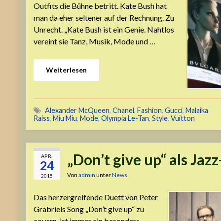
Outfits die Bühne betritt. Kate Bush hat
man da eher seltener auf der Rechnung. Zu
Unrecht. „Kate Bush ist ein Genie. Nahtlos
vereint sie Tanz, Musik, Mode und …
Weiterlesen
Alexander McQueen
,
Chanel
,
Fashion
,
Gucci
,
Malaika
Raiss
,
Miu Miu
,
Mode
,
Olympia Le-Tan
,
Style
,
Vuitton
„Don’t give up“ als Jaz
APR.
24
Von
admin
unter
News
2015
Das herzergreifende Duett von Peter
Grabriels Song „Don’t give up“ zu
covern, ist immer ein besonders