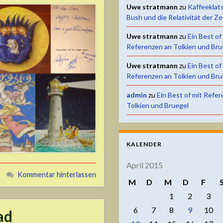
Uwe stratmann
zu
Kaffeeklat
Bush und die Relativität der Ze
Uwe stratmann
zu
Ein Best of
Referenzen an Tolkien und Bru
Uwe stratmann
zu
Ein Best of
Referenzen an Tolkien und Bru
admin
zu
Ein Best of mit Refe
Tolkien und Bruegel
KALENDER
April 2015
Kommentar hinterlassen
M
D
M
D
F
1
2
3
6
7
8
9
10
ad