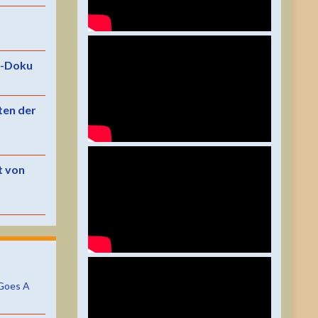
e-Doku
ten der
t von
Goes A