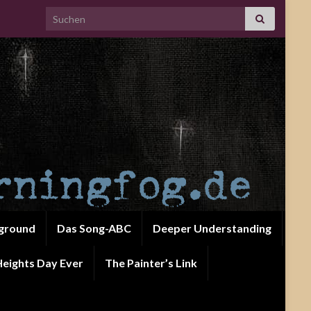
Search for:
ground
Das Song-ABC
Deeper Understanding
eights Day Ever
The Painter’s Link