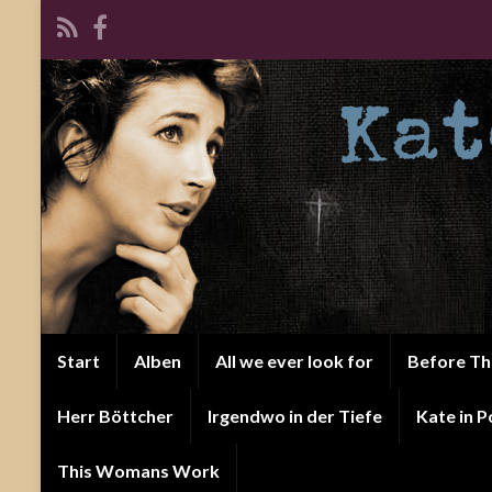
Start
Alben
All we ever look for
Before T
Herr Böttcher
Irgendwo in der Tiefe
Kate in P
This Womans Work