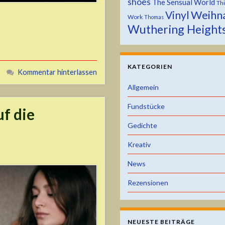
shoes
The Sensual World
Th
Weihn
Vinyl
Work
Thomas
Wuthering Height
KATEGORIEN
Kommentar hinterlassen
Allgemein
Fundstücke
uf die
Gedichte
Kreativ
News
Rezensionen
NEUESTE BEITRÄGE