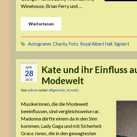
Winehouse, Brian Ferry und …
Weiterlesen
Autogramm
,
Charity
,
Foto
,
Royal Albert Hall
,
Signiert
Kate und ihr Einfluss a
APR.
28
Modewelt
2015
Von
admin
unter
Allgemein
,
Kreativ
Musikerinnen, die die Modewelt
beeinflussen, sind vergleichsweise rar.
Madonna dürfte einem da in den Sinn
kommen, Lady Gaga und mit Sicherheit
Grace Jones, die in den gewagtesten