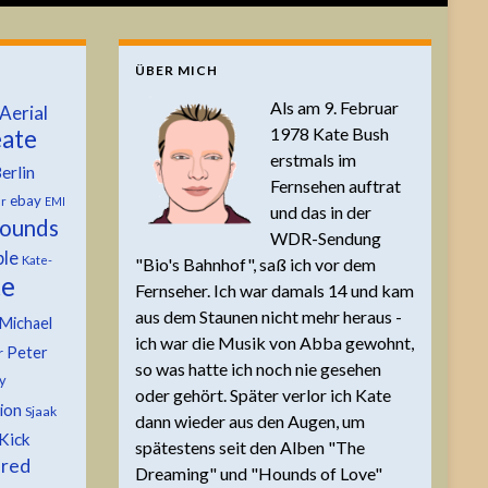
ÜBER MICH
Als am 9. Februar
Aerial
1978 Kate Bush
ate
erstmals im
erlin
Fernsehen auftrat
ebay
er
EMI
und das in der
ounds
WDR-Sendung
ble
Kate-
"Bio's Bahnhof", saß ich vor dem
te
Fernseher. Ich war damals 14 und kam
aus dem Staunen nicht mehr heraus -
Michael
ich war die Musik von Abba gewohnt,
Peter
r
so was hatte ich noch nie gesehen
y
oder gehört. Später verlor ich Kate
tion
Sjaak
dann wieder aus den Augen, um
Kick
spätestens seit den Alben "The
 red
Dreaming" und "Hounds of Love"