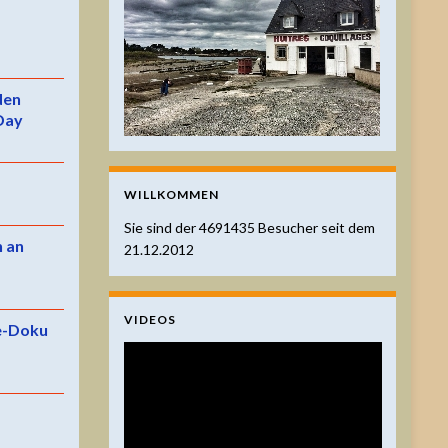
 den
Day
WILLKOMMEN
Sie sind der
4691435
Besucher seit dem
n an
21.12.2012
VIDEOS
e-Doku