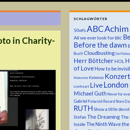
SCHLAGWÖRTER
ABC
Achim
50wfs
Be
All we ever look for
to in Charity-
BBC
Before the dawn
B
Cloudbusting
Buch
Del Palm
Herr Böttcher
H
HOL
of Love
How to be invisi
Konzer
Katemas
Momente
London
Live
Lionheart
Michael Guth
Never for eve
Gabriel
Polaroid
Record Store Da
RUTH
Show a little devo
The Dreaming
The 
Stefan
the
The Ninth Wave
Inside