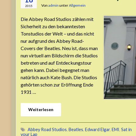
Von
admin
unter
Allgemein
2015
Die Abbey Road Studios zählen mit
Sicherheit zu den bekanntesten
Tonstudios der Welt – und das nicht
nur aufgrund des Abbey Road-
Covers der Beatles. Neu ist, dass man
nun virtuell am Bildschirm die Studios
betreten und auf Entdeckungstour
gehen kann. Dabei begegnet man
natürlich auch Kate Bush. Die Studios
gehörten schon zur Eröffnung Ende
1931 …
Weiterlesen
Abbey Road Studios
,
Beatles
,
Edward Elgar
,
EMI
,
Sat in
your Lap