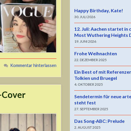
Happy Birthday, Kate!
30. JULI 2026
12. Juli: Aachen startet in
Most Wuthering Heights 
19. JUNI 2026
Frohe Weihnachten
22. DEZEMBER 2025
Kommentar hinterlassen
Ein Best of mit Referenze
Tolkien und Bruegel
4. OKTOBER 2025
z-Cover
Sendetermin für neue art
steht fest
27. SEPTEMBER 2025
Das Song-ABC: Prelude
2. AUGUST 2025