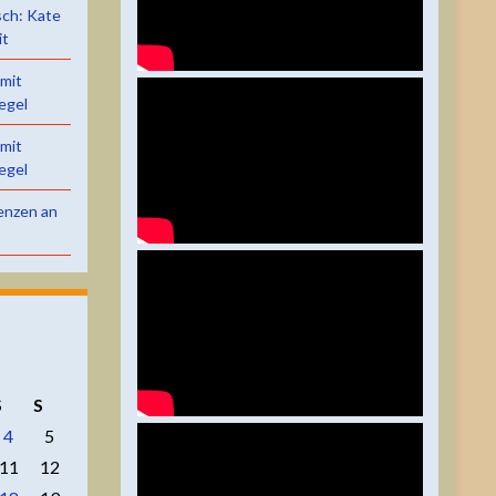
sch: Kate
it
 mit
egel
 mit
egel
renzen an
S
S
4
5
11
12