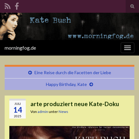
Suc
ums
Search for:
morningfog.de
Navi
umsc
Eine Reise durch die Facetten der Liebe
Happy Birthday, Kate
arte produziert neue Kate-Doku
JULI
14
Von
admin
unter
News
2025