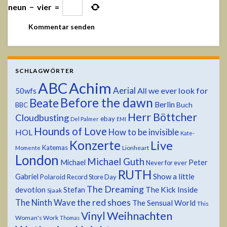
neun
−
vier
=
SCHLAGWÖRTER
ABC
Achim
Aerial
All we ever look for
50wfs
Before the dawn
Beate
Berlin
Buch
BBC
Herr Böttcher
Cloudbusting
ebay
Del Palmer
EMI
Hounds of Love
HOL
How to be invisible
Kate-
Konzerte
Live
Katemas
Lionheart
Momente
London
Michael Guth
Michael
Peter
Never for ever
RUTH
Show a little
Gabriel
Polaroid
Record Store Day
The Dreaming
devotion
The Kick Inside
Stefan
Sjaak
the red shoes
The Ninth Wave
The Sensual World
This
Weihnachten
Vinyl
Woman's Work
Thomas