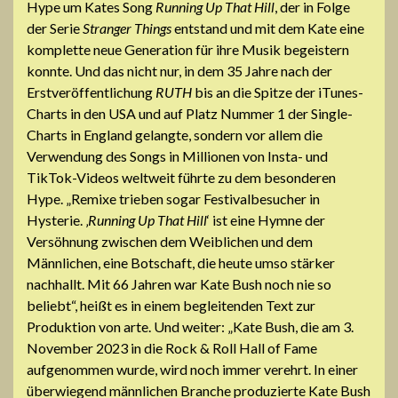
Hype um Kates Song
Running Up That Hill
, der in Folge
der Serie
Stranger Things
entstand und mit dem Kate eine
komplette neue Generation für ihre Musik begeistern
konnte. Und das nicht nur, in dem 35 Jahre nach der
Erstveröffentlichung
RUTH
bis an die Spitze der iTunes-
Charts in den USA und auf Platz Nummer 1 der Single-
Charts in England gelangte, sondern vor allem die
Verwendung des Songs in Millionen von Insta- und
TikTok-Videos weltweit führte zu dem besonderen
Hype. „Remixe trieben sogar Festivalbesucher in
Hysterie. ‚
Running Up That Hill
‘ ist eine Hymne der
Versöhnung zwischen dem Weiblichen und dem
Männlichen, eine Botschaft, die heute umso stärker
nachhallt. Mit 66 Jahren war Kate Bush noch nie so
beliebt“, heißt es in einem begleitenden Text zur
Produktion von arte. Und weiter: „Kate Bush, die am 3.
November 2023 in die Rock & Roll Hall of Fame
aufgenommen wurde, wird noch immer verehrt. In einer
überwiegend männlichen Branche produzierte Kate Bush