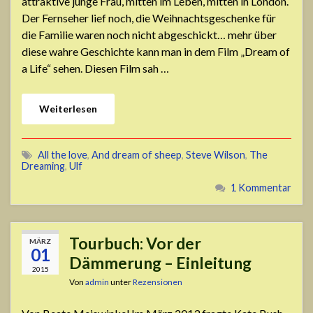
attraktive junge Frau, mitten im Leben, mitten in London.
Der Fernseher lief noch, die Weihnachtsgeschenke für
die Familie waren noch nicht abgeschickt… mehr über
diese wahre Geschichte kann man in dem Film „Dream of
a Life“ sehen. Diesen Film sah …
Weiterlesen
All the love
,
And dream of sheep
,
Steve Wilson
,
The
Dreaming
,
Ulf
1 Kommentar
Tourbuch: Vor der
MÄRZ
01
Dämmerung – Einleitung
2015
Von
admin
unter
Rezensionen