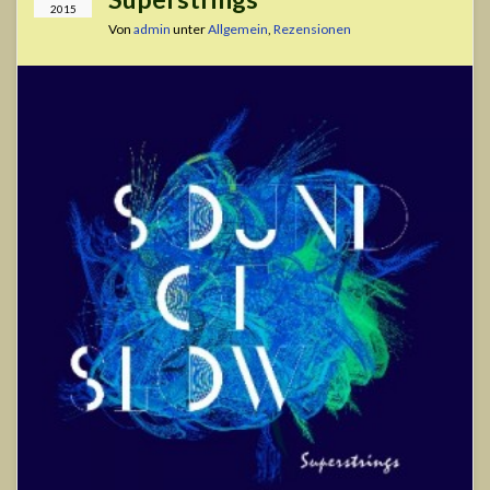
2015
Von
admin
unter
Allgemein
,
Rezensionen