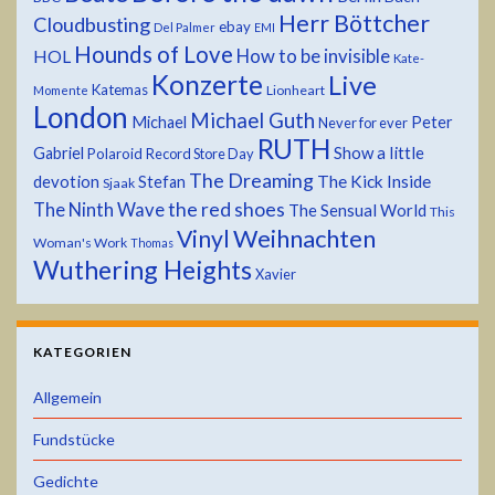
Herr Böttcher
Cloudbusting
ebay
Del Palmer
EMI
Hounds of Love
HOL
How to be invisible
Kate-
Konzerte
Live
Katemas
Lionheart
Momente
London
Michael Guth
Michael
Peter
Never for ever
RUTH
Show a little
Gabriel
Polaroid
Record Store Day
The Dreaming
devotion
The Kick Inside
Stefan
Sjaak
the red shoes
The Ninth Wave
The Sensual World
This
Weihnachten
Vinyl
Woman's Work
Thomas
Wuthering Heights
Xavier
KATEGORIEN
Allgemein
Fundstücke
Gedichte