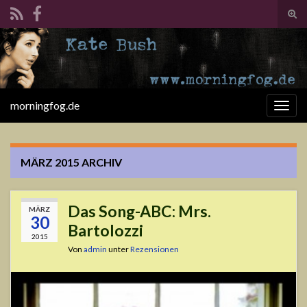
Suc
ums
Search for:
morningfog.de
Navi
umsc
MÄRZ 2015
ARCHIV
Das Song-ABC: Mrs.
MÄRZ
30
Bartolozzi
2015
Von
admin
unter
Rezensionen