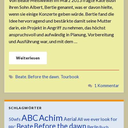
Von Beate Meiswinkel Im März 2013 fragte Kate Bush
ihren Sohn Albert, Bertie genannt, was er davon hielte,
wenn sie einige Konzerte geben würde. Bertie fand die
Idee hervorragend und bestärkte damit seine Mutter
darin, ein Projekt in Angriff zu nehmen, das höchst
anspruchsvoll und aufwändig in Planung, Vorbereitung
und Ausführung war, und mit dem …
Weiterlesen
Beate
,
Before the dawn
,
Tourbook
1 Kommentar
SCHLAGWÖRTER
ABC
Achim
Aerial
All we ever look for
50wfs
Before the dawn
Beate
Berlin
Buch
BBC