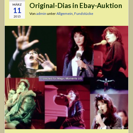
Original-Dias in Ebay-Auktion
MÄRZ
11
Von
admin
unter
Allgemein
,
Fundstücke
2015