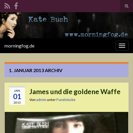
Suc
ums
Search for:
morningfog.de
Navi
umsc
1. JANUAR 2013
ARCHIV
James und die goldene Waffe
JAN.
01
Von
admin
unter
Fundstücke
2013