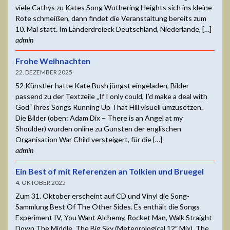
viele Cathys zu Kates Song Wuthering Heights sich ins kleine
Rote schmeißen, dann findet die Veranstaltung bereits zum
10. Mal statt. Im Länderdreieck Deutschland, Niederlande, […]
admin
Frohe Weihnachten
22. DEZEMBER 2025
52 Künstler hatte Kate Bush jüngst eingeladen, Bilder
passend zu der Textzeile „If I only could, I’d make a deal with
God“ ihres Songs Running Up That Hill visuell umzusetzen.
Die Bilder (oben: Adam Dix – There is an Angel at my
Shoulder) wurden online zu Gunsten der englischen
Organisation War Child versteigert, für die […]
admin
Ein Best of mit Referenzen an Tolkien und Bruegel
4. OKTOBER 2025
Zum 31. Oktober erscheint auf CD und Vinyl die Song-
Sammlung Best Of The Other Sides. Es enthält die Songs
Experiment IV, You Want Alchemy, Rocket Man, Walk Straight
Down The Middle, The Big Sky (Meteorological 12″ Mix), The