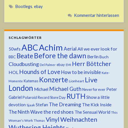
Bootlegs
,
ebay
Kommentar hinterlassen
SCHLAGWÖRTER
ABC
Achim
Aerial
All we ever look for
50wfs
Before the dawn
Beate
Berlin
Buch
BBC
Herr Böttcher
Cloudbusting
ebay
Del Palmer
EMI
Hounds of Love
HOL
How to be invisible
Kate-
Konzerte
Live
Katemas
Lionheart
Momente
London
Michael Guth
Michael
Peter
Never for ever
RUTH
Show a little
Gabriel
Polaroid
Record Store Day
The Dreaming
devotion
The Kick Inside
Stefan
Sjaak
the red shoes
The Ninth Wave
The Sensual World
This
Weihnachten
Vinyl
Woman's Work
Thomas
Wuthering Heights