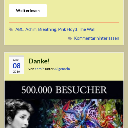
Weiterlesen
ABC
,
Achim
,
Breathing
,
Pink Floyd
,
The Wall
Kommentar hinterlassen
Danke!
AUG.
08
Von
admin
unter
Allgemein
2016