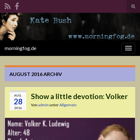
Suc
ums
Search for:
morningfog.de
Navi
umsc
AUGUST 2016
ARCHIV
Show a little devotion: Volker
AUG.
28
Von
admin
unter
Allgemein
2016