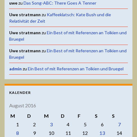
uwe
zu
Das Song-ABC: There Goes A Tenner
Uwe stratmann
zu
Kaffeeklatsch: Kate Bush und die
Relativität der Zeit
Uwe stratmann
zu
Ein Best of mit Referenzen an Tolkien und
Bruegel
Uwe stratmann
zu
Ein Best of mit Referenzen an Tolkien und
Bruegel
admin
zu
Ein Best of mit Referenzen an Tolkien und Bruegel
KALENDER
August 2016
M
D
M
D
F
S
S
1
2
3
4
5
6
7
8
9
10
11
12
13
14