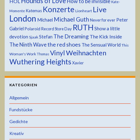
Hounds of Love
HOL
How to be invisible
Kate-
Konzerte
Live
Katemas
Lionheart
Momente
London
Michael Guth
Michael
Peter
Never for ever
RUTH
Show a little
Gabriel
Polaroid
Record Store Day
The Dreaming
devotion
The Kick Inside
Stefan
Sjaak
the red shoes
The Ninth Wave
The Sensual World
This
Weihnachten
Vinyl
Woman's Work
Thomas
Wuthering Heights
Xavier
KATEGORIEN
Allgemein
Fundstücke
Gedichte
Kreativ