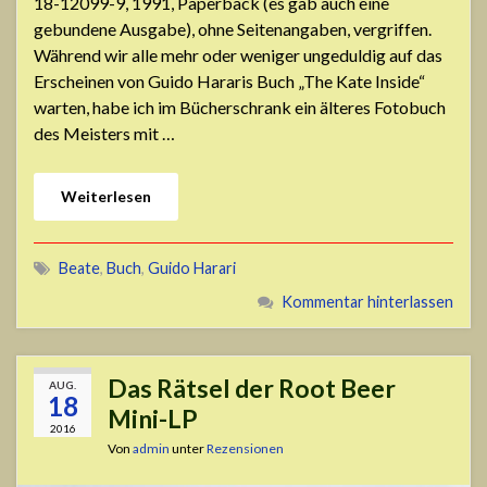
18-12099-9, 1991, Paperback (es gab auch eine
gebundene Ausgabe), ohne Seitenangaben, vergriffen.
Während wir alle mehr oder weniger ungeduldig auf das
Erscheinen von Guido Hararis Buch „The Kate Inside“
warten, habe ich im Bücherschrank ein älteres Fotobuch
des Meisters mit …
Weiterlesen
Beate
,
Buch
,
Guido Harari
Kommentar hinterlassen
Das Rätsel der Root Beer
AUG.
18
Mini-LP
2016
Von
admin
unter
Rezensionen