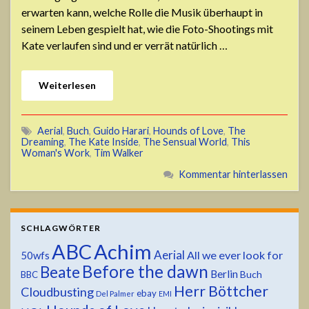
erwarten kann, welche Rolle die Musik überhaupt in
seinem Leben gespielt hat, wie die Foto-Shootings mit
Kate verlaufen sind und er verrät natürlich …
Weiterlesen
Aerial
,
Buch
,
Guido Harari
,
Hounds of Love
,
The
Dreaming
,
The Kate Inside
,
The Sensual World
,
This
Woman's Work
,
Tim Walker
Kommentar hinterlassen
SCHLAGWÖRTER
ABC
Achim
Aerial
All we ever look for
50wfs
Before the dawn
Beate
Berlin
Buch
BBC
Herr Böttcher
Cloudbusting
ebay
Del Palmer
EMI