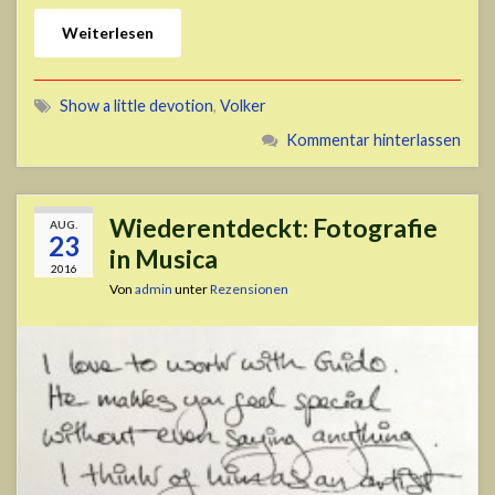
Weiterlesen
Show a little devotion
,
Volker
Kommentar hinterlassen
Wiederentdeckt: Fotografie
AUG.
23
in Musica
2016
Von
admin
unter
Rezensionen