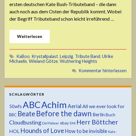
ersten deutschen Kate Bush-Tributeband – die dann
auch noch aus dem Osten der Republik kommt. Wobei
der Begriff Tributeband schon leicht irreführend …
Weiterlesen
KaBoo
,
Krystallpalast
,
Leipzig
,
Tribute Band
,
Ulrike
Michaelis
,
Wieland Götze
,
Wuthering Heights
Kommentar hinterlassen
SCHLAGWÖRTER
ABC
Achim
Aerial
All we ever look for
50wfs
Before the dawn
Beate
Berlin
Buch
BBC
Herr Böttcher
Cloudbusting
ebay
Del Palmer
EMI
Hounds of Love
HOL
How to be invisible
Kate-