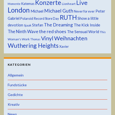
Konzerte
Live
Katemas
Lionheart
Momente
London
Michael Guth
Michael
Peter
Never for ever
RUTH
Show a little
Gabriel
Polaroid
Record Store Day
The Dreaming
devotion
The Kick Inside
Stefan
Sjaak
the red shoes
The Ninth Wave
The Sensual World
This
Weihnachten
Vinyl
Woman's Work
Thomas
Wuthering Heights
Xavier
KATEGORIEN
Allgemein
Fundstücke
Gedichte
Kreativ
News