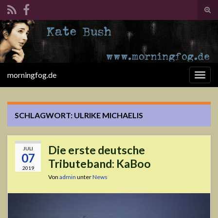
Suc
ums
Search for:
morningfog.de
Navi
umsc
SCHLAGWORT:
ULRIKE MICHAELIS
Die erste deutsche
JULI
07
Tributeband: KaBoo
2019
Von
admin
unter
News