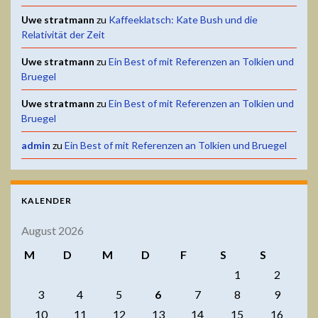
Uwe stratmann
zu
Kaffeeklatsch: Kate Bush und die
Relativität der Zeit
Uwe stratmann
zu
Ein Best of mit Referenzen an Tolkien und
Bruegel
Uwe stratmann
zu
Ein Best of mit Referenzen an Tolkien und
Bruegel
admin
zu
Ein Best of mit Referenzen an Tolkien und Bruegel
KALENDER
August 2026
M
D
M
D
F
S
S
1
2
3
4
5
6
7
8
9
10
11
12
13
14
15
16