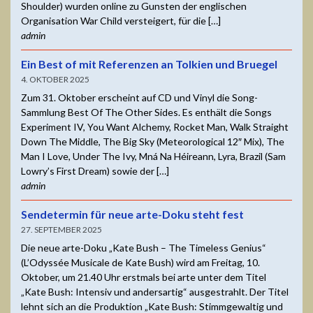
Shoulder) wurden online zu Gunsten der englischen
Organisation War Child versteigert, für die […]
admin
Ein Best of mit Referenzen an Tolkien und Bruegel
4. OKTOBER 2025
Zum 31. Oktober erscheint auf CD und Vinyl die Song-
Sammlung Best Of The Other Sides. Es enthält die Songs
Experiment IV, You Want Alchemy, Rocket Man, Walk Straight
Down The Middle, The Big Sky (Meteorological 12″ Mix), The
Man I Love, Under The Ivy, Mná Na Héireann, Lyra, Brazil (Sam
Lowry’s First Dream) sowie der […]
admin
Sendetermin für neue arte-Doku steht fest
27. SEPTEMBER 2025
Die neue arte-Doku „Kate Bush – The Timeless Genius“
(L’Odyssée Musicale de Kate Bush) wird am Freitag, 10.
Oktober, um 21.40 Uhr erstmals bei arte unter dem Titel
„Kate Bush: Intensiv und andersartig“ ausgestrahlt. Der Titel
lehnt sich an die Produktion „Kate Bush: Stimmgewaltig und