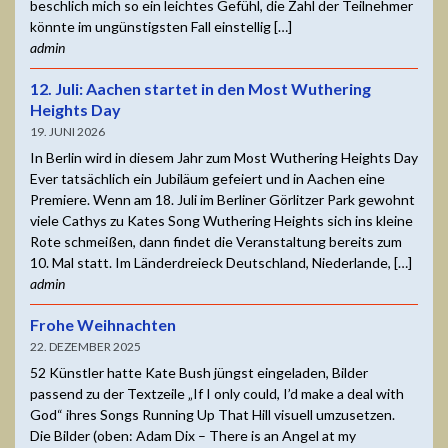
beschlich mich so ein leichtes Gefühl, die Zahl der Teilnehmer
könnte im ungünstigsten Fall einstellig […]
admin
12. Juli: Aachen startet in den Most Wuthering
Heights Day
19. JUNI 2026
In Berlin wird in diesem Jahr zum Most Wuthering Heights Day
Ever tatsächlich ein Jubiläum gefeiert und in Aachen eine
Premiere. Wenn am 18. Juli im Berliner Görlitzer Park gewohnt
viele Cathys zu Kates Song Wuthering Heights sich ins kleine
Rote schmeißen, dann findet die Veranstaltung bereits zum
10. Mal statt. Im Länderdreieck Deutschland, Niederlande, […]
admin
Frohe Weihnachten
22. DEZEMBER 2025
52 Künstler hatte Kate Bush jüngst eingeladen, Bilder
passend zu der Textzeile „If I only could, I’d make a deal with
God“ ihres Songs Running Up That Hill visuell umzusetzen.
Die Bilder (oben: Adam Dix – There is an Angel at my