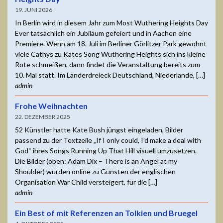
19. JUNI 2026
In Berlin wird in diesem Jahr zum Most Wuthering Heights Day
Ever tatsächlich ein Jubiläum gefeiert und in Aachen eine
Premiere. Wenn am 18. Juli im Berliner Görlitzer Park gewohnt
viele Cathys zu Kates Song Wuthering Heights sich ins kleine
Rote schmeißen, dann findet die Veranstaltung bereits zum
10. Mal statt. Im Länderdreieck Deutschland, Niederlande, […]
admin
Frohe Weihnachten
22. DEZEMBER 2025
52 Künstler hatte Kate Bush jüngst eingeladen, Bilder
passend zu der Textzeile „If I only could, I’d make a deal with
God“ ihres Songs Running Up That Hill visuell umzusetzen.
Die Bilder (oben: Adam Dix – There is an Angel at my
Shoulder) wurden online zu Gunsten der englischen
Organisation War Child versteigert, für die […]
admin
Ein Best of mit Referenzen an Tolkien und Bruegel