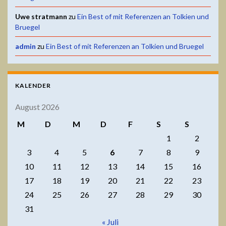
Uwe stratmann
zu
Ein Best of mit Referenzen an Tolkien und
Bruegel
admin
zu
Ein Best of mit Referenzen an Tolkien und Bruegel
KALENDER
August 2026
M
D
M
D
F
S
S
1
2
3
4
5
6
7
8
9
10
11
12
13
14
15
16
17
18
19
20
21
22
23
24
25
26
27
28
29
30
31
« Juli