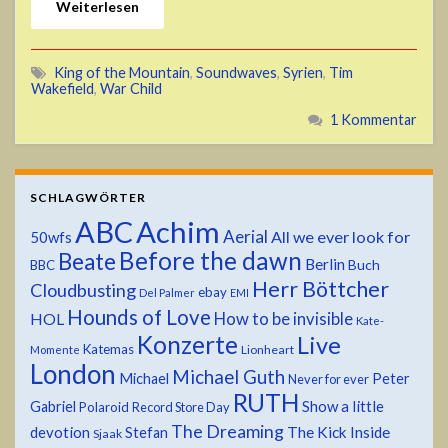
Weiterlesen
King of the Mountain
,
Soundwaves
,
Syrien
,
Tim
Wakefield
,
War Child
1 Kommentar
SCHLAGWÖRTER
ABC
Achim
Aerial
All we ever look for
50wfs
Before the dawn
Beate
Berlin
Buch
BBC
Herr Böttcher
Cloudbusting
ebay
Del Palmer
EMI
Hounds of Love
HOL
How to be invisible
Kate-
Konzerte
Live
Katemas
Lionheart
Momente
London
Michael Guth
Michael
Peter
Never for ever
RUTH
Show a little
Gabriel
Polaroid
Record Store Day
The Dreaming
devotion
The Kick Inside
Stefan
Sjaak