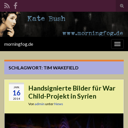
Suc
ums
Search for:
morningfog.de
Navi
umsc
SCHLAGWORT:
TIM WAKEFIELD
Handsignierte Bilder für War
JAN.
16
Child-Projekt in Syrien
2014
Von
admin
unter
News