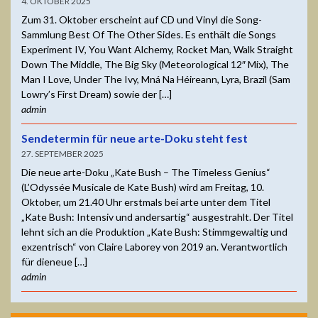
4. OKTOBER 2025
Zum 31. Oktober erscheint auf CD und Vinyl die Song-
Sammlung Best Of The Other Sides. Es enthält die Songs
Experiment IV, You Want Alchemy, Rocket Man, Walk Straight
Down The Middle, The Big Sky (Meteorological 12″ Mix), The
Man I Love, Under The Ivy, Mná Na Héireann, Lyra, Brazil (Sam
Lowry’s First Dream) sowie der […]
admin
Sendetermin für neue arte-Doku steht fest
27. SEPTEMBER 2025
Die neue arte-Doku „Kate Bush – The Timeless Genius“
(L’Odyssée Musicale de Kate Bush) wird am Freitag, 10.
Oktober, um 21.40 Uhr erstmals bei arte unter dem Titel
„Kate Bush: Intensiv und andersartig“ ausgestrahlt. Der Titel
lehnt sich an die Produktion „Kate Bush: Stimmgewaltig und
exzentrisch“ von Claire Laborey von 2019 an. Verantwortlich
für dieneue […]
admin