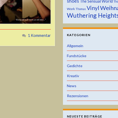
shoes
The Sensual World
Th
Weihn
Vinyl
Work
Thomas
Wuthering Height
KATEGORIEN
1 Kommentar
Allgemein
Fundstücke
Gedichte
Kreativ
News
Rezensionen
NEUESTE BEITRÄGE