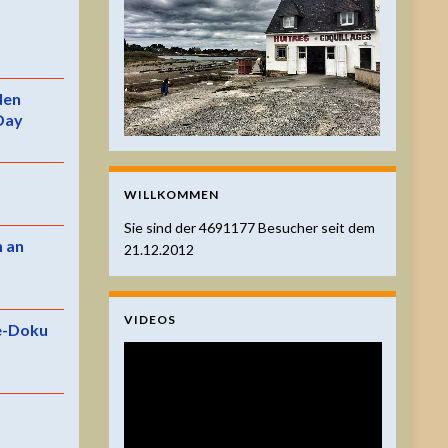
 den
Day
WILLKOMMEN
Sie sind der
4691177
Besucher seit dem
n an
21.12.2012
VIDEOS
e-Doku