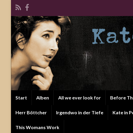
Start
Alben
All we ever look for
Before T
Herr Böttcher
Irgendwo in der Tiefe
Kate in P
This Womans Work