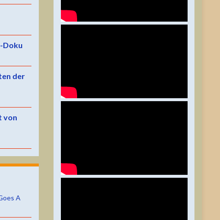
e-Doku
ten der
t von
Goes A