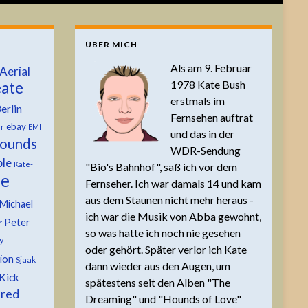
ÜBER MICH
Als am 9. Februar
Aerial
1978 Kate Bush
ate
erstmals im
erlin
Fernsehen auftrat
ebay
er
EMI
und das in der
ounds
WDR-Sendung
ble
Kate-
"Bio's Bahnhof", saß ich vor dem
te
Fernseher. Ich war damals 14 und kam
aus dem Staunen nicht mehr heraus -
Michael
ich war die Musik von Abba gewohnt,
Peter
r
so was hatte ich noch nie gesehen
y
oder gehört. Später verlor ich Kate
tion
Sjaak
dann wieder aus den Augen, um
Kick
spätestens seit den Alben "The
 red
Dreaming" und "Hounds of Love"