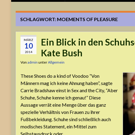
SCHLAGWORT:
MOEMENTS OF PLEASURE
Ein Blick in den Schuh
MÄRZ
10
Kate Bush
2014
Von
admin
unter
Allgemein
These Shoes do a kind of Voodoo “Von
Männern mag ich keine Ahnung haben”, sagte
Carrie Bradshaw einst in Sex and the City, “Aber
Schuhe, Schuhe kenne ich genau!” Diese
Aussage verrät eine Menge über das ganz
spezielle Verhältnis von Frauen zu ihrer
Fußbekleidung. Schuhe sind schließlich auch
modisches Statement, ein Mittel zum
Selbstausdruck oder …