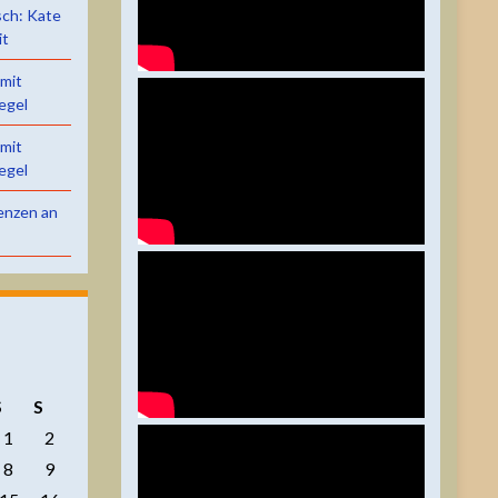
sch: Kate
it
 mit
egel
 mit
egel
renzen an
S
S
1
2
8
9