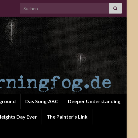
Search for:
ground
Das Song-ABC
Deeper Understanding
eights Day Ever
The Painter’s Link