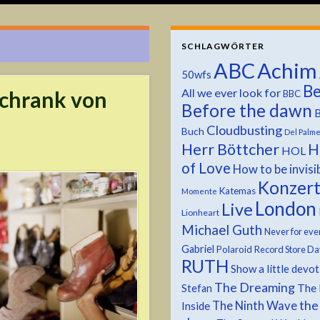
SCHLAGWÖRTER
ABC
Achim
50wfs
Be
All we ever look for
schrank von
BBC
Before the dawn
B
Cloudbusting
Buch
Del Palm
Herr Böttcher
H
HOL
of Love
How to be invisi
Konzer
Katemas
Momente
London
Live
Lionheart
Michael Guth
Never for eve
Gabriel
Polaroid
Record Store Da
RUTH
Show a little devo
The Dreaming
The 
Stefan
the
The Ninth Wave
Inside