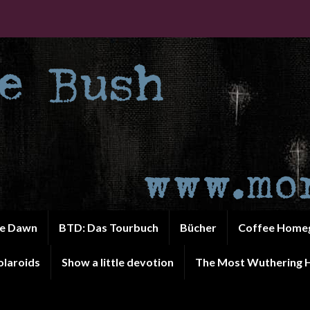
he Dawn
BTD: Das Tourbuch
Bücher
Coffee Home
olaroids
Show a little devotion
The Most Wuthering H