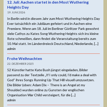
12. Juli: Aachen startet in den Most Wuthering
Heights Day
19. JUNI 2026
In Berlin wird in diesem Jahr zum Most Wuthering Heights Day
Ever tatsächlich ein Jubiläum gefeiert und in Aachen eine
Premiere. Wenn am 18. Juli im Berliner Görlitzer Park gewohnt
viele Cathys zu Kates Song Wuthering Heights sich ins kleine
Rote schmeißen, dann findet die Veranstaltung bereits zum
10. Mal statt. Im Länderdreieck Deutschland, Niederlande, […]
admin
Frohe Weihnachten
22. DEZEMBER 2025
52 Künstler hatte Kate Bush jüngst eingeladen, Bilder
passend zu der Textzeile „If I only could, I’d make a deal with
God“ ihres Songs Running Up That Hill visuell umzusetzen.
Die Bilder (oben: Adam Dix – There is an Angel at my
Shoulder) wurden online zu Gunsten der englischen
Organisation War Child versteigert, für die […]
admin