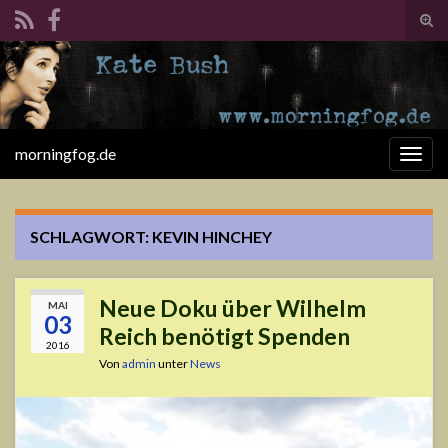
Suc
ums
Search for:
morningfog.de
Navi
umsc
SCHLAGWORT:
KEVIN HINCHEY
Neue Doku über Wilhelm
MAI
03
Reich benötigt Spenden
2016
Von
admin
unter
News