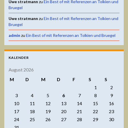
Uwe stratmann
zu
Ein Best of mit Referenzen an Tolkien und
Bruegel
Uwe stratmann
zu
Ein Best of mit Referenzen an Tolkien und
Bruegel
admin
zu
Ein Best of mit Referenzen an Tolkien und Bruegel
KALENDER
August 2026
M
D
M
D
F
S
S
1
2
3
4
5
6
7
8
9
10
11
12
13
14
15
16
17
18
19
20
21
22
23
24
25
26
27
28
29
30
31