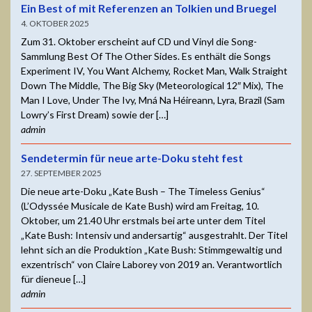
Ein Best of mit Referenzen an Tolkien und Bruegel
4. OKTOBER 2025
Zum 31. Oktober erscheint auf CD und Vinyl die Song-
Sammlung Best Of The Other Sides. Es enthält die Songs
Experiment IV, You Want Alchemy, Rocket Man, Walk Straight
Down The Middle, The Big Sky (Meteorological 12″ Mix), The
Man I Love, Under The Ivy, Mná Na Héireann, Lyra, Brazil (Sam
Lowry’s First Dream) sowie der […]
admin
Sendetermin für neue arte-Doku steht fest
27. SEPTEMBER 2025
Die neue arte-Doku „Kate Bush – The Timeless Genius“
(L’Odyssée Musicale de Kate Bush) wird am Freitag, 10.
Oktober, um 21.40 Uhr erstmals bei arte unter dem Titel
„Kate Bush: Intensiv und andersartig“ ausgestrahlt. Der Titel
lehnt sich an die Produktion „Kate Bush: Stimmgewaltig und
exzentrisch“ von Claire Laborey von 2019 an. Verantwortlich
für dieneue […]
admin