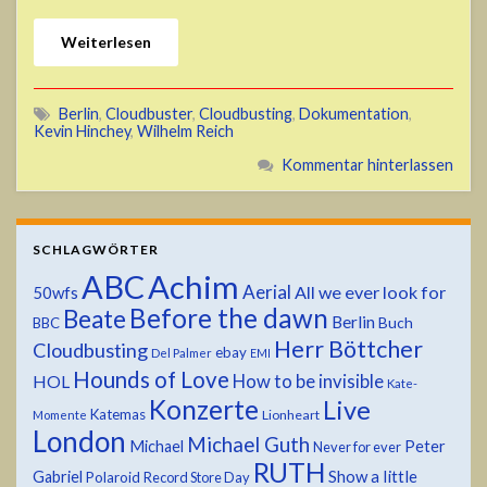
Weiterlesen
Berlin
,
Cloudbuster
,
Cloudbusting
,
Dokumentation
,
Kevin Hinchey
,
Wilhelm Reich
Kommentar hinterlassen
SCHLAGWÖRTER
ABC
Achim
Aerial
All we ever look for
50wfs
Before the dawn
Beate
Berlin
Buch
BBC
Herr Böttcher
Cloudbusting
ebay
Del Palmer
EMI
Hounds of Love
HOL
How to be invisible
Kate-
Konzerte
Live
Katemas
Lionheart
Momente
London
Michael Guth
Michael
Peter
Never for ever
RUTH
Show a little
Gabriel
Polaroid
Record Store Day