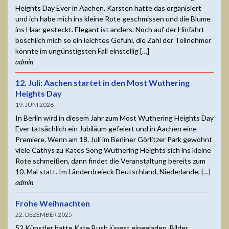
Heights Day Ever in Aachen. Karsten hatte das organisiert
und ich habe mich ins kleine Rote geschmissen und die Blume
ins Haar gesteckt. Elegant ist anders. Noch auf der Hinfahrt
beschlich mich so ein leichtes Gefühl, die Zahl der Teilnehmer
könnte im ungünstigsten Fall einstellig […]
admin
12. Juli: Aachen startet in den Most Wuthering
Heights Day
19. JUNI 2026
In Berlin wird in diesem Jahr zum Most Wuthering Heights Day
Ever tatsächlich ein Jubiläum gefeiert und in Aachen eine
Premiere. Wenn am 18. Juli im Berliner Görlitzer Park gewohnt
viele Cathys zu Kates Song Wuthering Heights sich ins kleine
Rote schmeißen, dann findet die Veranstaltung bereits zum
10. Mal statt. Im Länderdreieck Deutschland, Niederlande, […]
admin
Frohe Weihnachten
22. DEZEMBER 2025
52 Künstler hatte Kate Bush jüngst eingeladen, Bilder