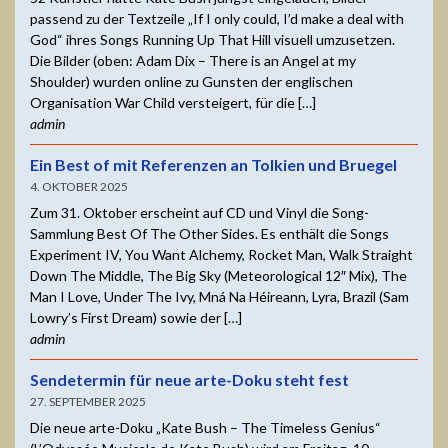
passend zu der Textzeile „If I only could, I’d make a deal with
God“ ihres Songs Running Up That Hill visuell umzusetzen.
Die Bilder (oben: Adam Dix – There is an Angel at my
Shoulder) wurden online zu Gunsten der englischen
Organisation War Child versteigert, für die […]
admin
Ein Best of mit Referenzen an Tolkien und Bruegel
4. OKTOBER 2025
Zum 31. Oktober erscheint auf CD und Vinyl die Song-
Sammlung Best Of The Other Sides. Es enthält die Songs
Experiment IV, You Want Alchemy, Rocket Man, Walk Straight
Down The Middle, The Big Sky (Meteorological 12″ Mix), The
Man I Love, Under The Ivy, Mná Na Héireann, Lyra, Brazil (Sam
Lowry’s First Dream) sowie der […]
admin
Sendetermin für neue arte-Doku steht fest
27. SEPTEMBER 2025
Die neue arte-Doku „Kate Bush – The Timeless Genius“