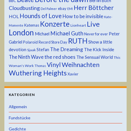
Berlin
Buch
BBC
Herr Böttcher
Cloudbusting
ebay
Del Palmer
EMI
Hounds of Love
HOL
How to be invisible
Kate-
Konzerte
Live
Katemas
Lionheart
Momente
London
Michael Guth
Michael
Peter
Never for ever
RUTH
Show a little
Gabriel
Polaroid
Record Store Day
The Dreaming
devotion
The Kick Inside
Stefan
Sjaak
the red shoes
The Ninth Wave
The Sensual World
This
Weihnachten
Vinyl
Woman's Work
Thomas
Wuthering Heights
Xavier
KATEGORIEN
Allgemein
Fundstücke
Gedichte