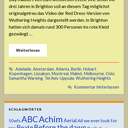
drei Jahren in Brighton soll an diesem Tag möglichst
originalgetreu das Video der Red Dress-Version von
Wuthering Heights dargestellt werden. In Brighton
hatten sich damals rund 300 Personen ins rote Kleid
gezwängt …
Weiterlesen
Adelaide
,
Amsterdam
,
Atlanta
,
Berlin
,
Hobart
,
Kopenhagen
,
Lissabon. Montreal
,
Malmö
,
Melbourne
,
Oslo
,
Samantha Wareing
,
Tel Aviv
,
Uppsala
,
Wuthering Heights
Kommentar hinterlassen
SCHLAGWÖRTER
ABC
Achim
Aerial
All we ever look for
50wfs
Before the dawn
Beate