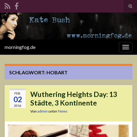
Suc
ums
Search for:
morningfog.de
Navi
umsc
SCHLAGWORT:
HOBART
Wuthering Heights Day: 13
FEB.
02
Städte, 3 Kontinente
2016
Von
admin
unter
News