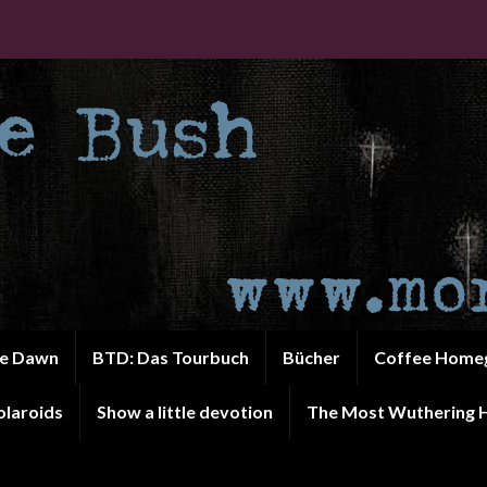
he Dawn
BTD: Das Tourbuch
Bücher
Coffee Home
olaroids
Show a little devotion
The Most Wuthering H