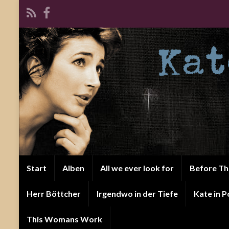
Start
Alben
All we ever look for
Before T
Herr Böttcher
Irgendwo in der Tiefe
Kate in P
This Womans Work