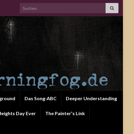
Search for:
ground
Das Song-ABC
Deeper Understanding
eights Day Ever
The Painter’s Link