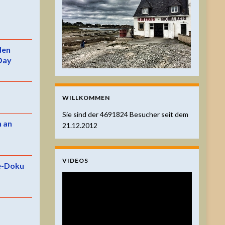
 den
Day
WILLKOMMEN
Sie sind der
4691824
Besucher seit dem
n an
21.12.2012
VIDEOS
e-Doku