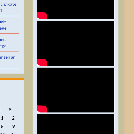
sch: Kate
it
 mit
egel
 mit
egel
renzen an
S
S
1
2
8
9