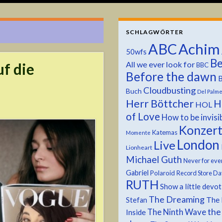
SCHLAGWÖRTER
ABC
Achim
50wfs
Be
All we ever look for
uf die
BBC
Before the dawn
B
Cloudbusting
Buch
Del Palm
Herr Böttcher
H
HOL
of Love
How to be invisi
Konzer
Katemas
Momente
London
Live
Lionheart
Michael Guth
Never for eve
Gabriel
Polaroid
Record Store Da
RUTH
Show a little devo
The Dreaming
The 
Stefan
the
The Ninth Wave
Inside