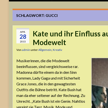
SCHLAGWORT:
GUCCI
Kate und ihr Einfluss a
APR.
28
Modewelt
2015
Von
admin
unter
Allgemein
,
Kreativ
Musikerinnen, die die Modewelt
beeinflussen, sind vergleichsweise rar.
Madonna dürfte einem da in den Sinn
kommen, Lady Gaga und mit Sicherheit
Grace Jones, die in den gewagtesten
Outfits die Bühne betritt. Kate Bush hat
man da eher seltener auf der Rechnung. Zu
Unrecht. „Kate Bush ist ein Genie. Nahtlos
vereint sie Tanz, Musik, Mode und …