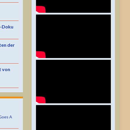
e-Doku
ten der
t von
Goes A