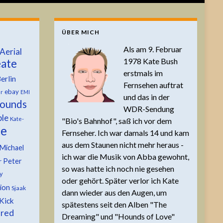
ÜBER MICH
Als am 9. Februar
Aerial
1978 Kate Bush
ate
erstmals im
erlin
Fernsehen auftrat
ebay
er
EMI
und das in der
ounds
WDR-Sendung
ble
Kate-
"Bio's Bahnhof", saß ich vor dem
te
Fernseher. Ich war damals 14 und kam
aus dem Staunen nicht mehr heraus -
Michael
ich war die Musik von Abba gewohnt,
Peter
r
so was hatte ich noch nie gesehen
y
oder gehört. Später verlor ich Kate
tion
Sjaak
dann wieder aus den Augen, um
Kick
spätestens seit den Alben "The
 red
Dreaming" und "Hounds of Love"