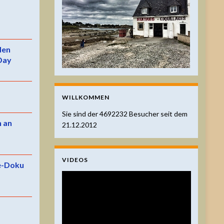
 den
Day
WILLKOMMEN
Sie sind der
4692232
Besucher seit dem
n an
21.12.2012
VIDEOS
e-Doku