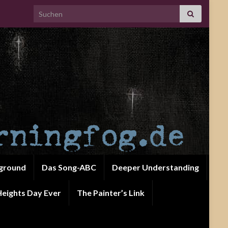
Search for:
ground
Das Song-ABC
Deeper Understanding
eights Day Ever
The Painter’s Link