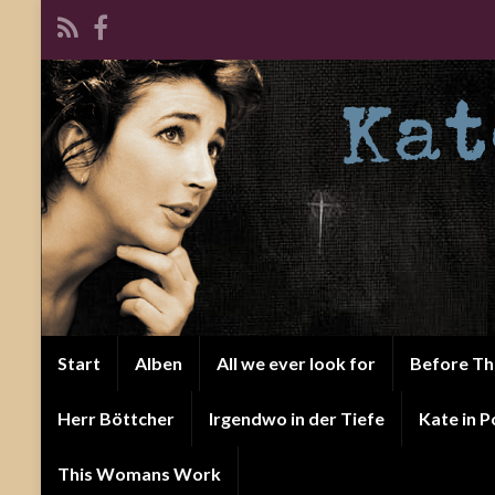
Start
Alben
All we ever look for
Before T
Herr Böttcher
Irgendwo in der Tiefe
Kate in P
This Womans Work