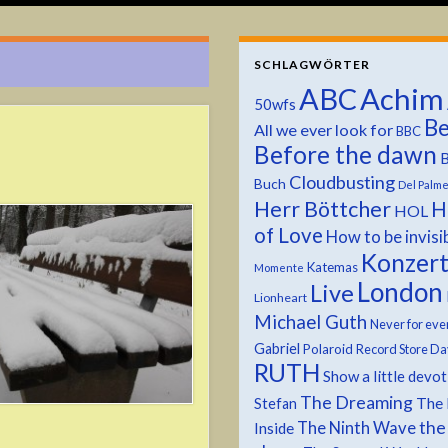
SCHLAGWÖRTER
ABC
Achim
50wfs
Be
All we ever look for
BBC
Before the dawn
B
Cloudbusting
Buch
Del Palm
Herr Böttcher
H
HOL
of Love
How to be invisi
Konzer
Katemas
Momente
London
Live
Lionheart
Michael Guth
Never for eve
Gabriel
Polaroid
Record Store Da
RUTH
Show a little devo
The Dreaming
The 
Stefan
the
The Ninth Wave
Inside