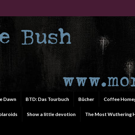
he Dawn
BTD: Das Tourbuch
Bücher
Coffee Home
olaroids
Show a little devotion
The Most Wuthering H