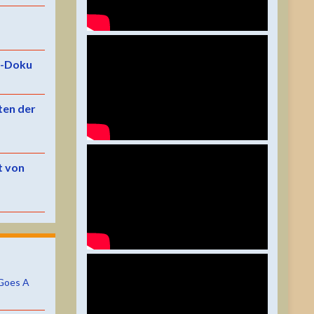
e-Doku
ten der
t von
Goes A