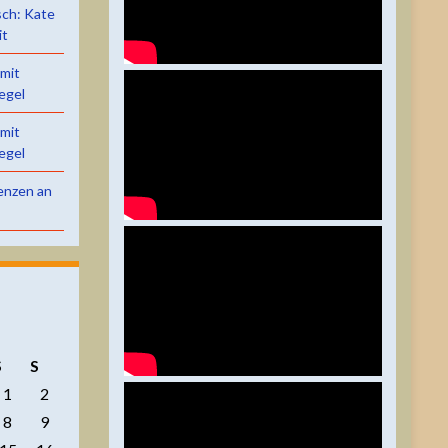
sch: Kate
it
 mit
egel
 mit
egel
renzen an
S
S
1
2
8
9