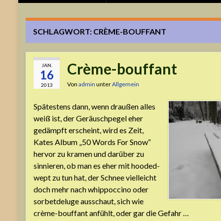
SCHLAGWORT:
CRÈME-BOUFFANT
Crème-bouffant
JAN.
16
Von
admin
unter
Allgemein
2013
Spätestens dann, wenn draußen alles
weiß ist, der Geräuschpegel eher
gedämpft erscheint, wird es Zeit,
Kates Album „50 Words For Snow“
hervor zu kramen und darüber zu
sinnieren, ob man es eher mit hooded-
wept zu tun hat, der Schnee vielleicht
doch mehr nach whippoccino oder
sorbetdeluge ausschaut, sich wie
crème-bouffant anfühlt, oder gar die Gefahr …