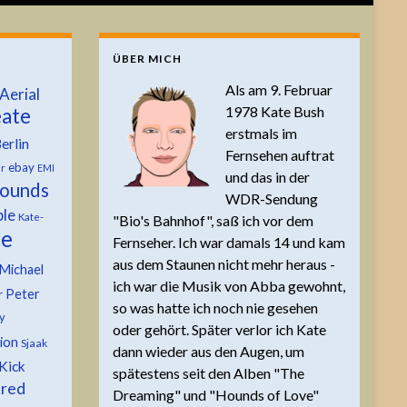
ÜBER MICH
Als am 9. Februar
Aerial
1978 Kate Bush
ate
erstmals im
erlin
Fernsehen auftrat
ebay
er
EMI
und das in der
ounds
WDR-Sendung
ble
Kate-
"Bio's Bahnhof", saß ich vor dem
te
Fernseher. Ich war damals 14 und kam
aus dem Staunen nicht mehr heraus -
Michael
ich war die Musik von Abba gewohnt,
Peter
r
so was hatte ich noch nie gesehen
y
oder gehört. Später verlor ich Kate
tion
Sjaak
dann wieder aus den Augen, um
Kick
spätestens seit den Alben "The
 red
Dreaming" und "Hounds of Love"