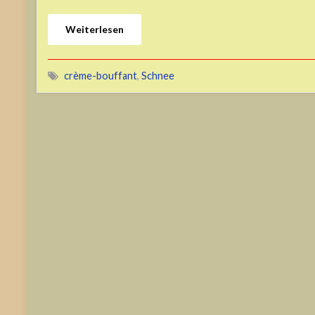
Weiterlesen
crème-bouffant
,
Schnee