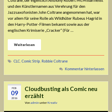
Coltrane, der eigentlich Anthony Robert McMillan heißt
und den Künstlernamen aus Verehrung für den
Jazzsaxofonisten John Coltrane angenommen hat, war
vor allem für seine Rolle als Wildhüter Rubeus Hagrid in
den Harry-Potter-Filmen bekannt sowie aus der
englischen Krimiserie „Cracker“ (Für …
Weiterlesen
CLC
,
Comic Strip
,
Robbie Coltrane
Kommentar hinterlassen
Cloudbusting als Comic neu
FEB.
09
erzählt
2016
Von
admin
unter
Kreativ