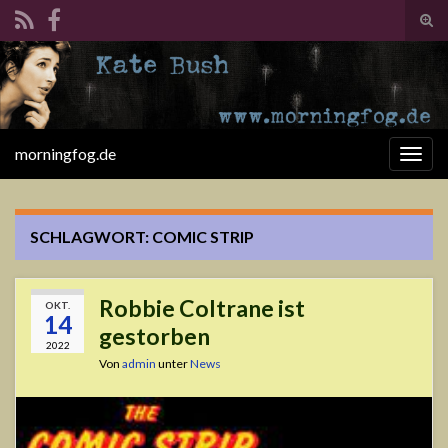
Suc
ums
Search for:
morningfog.de
Navi
umsc
SCHLAGWORT:
COMIC STRIP
Robbie Coltrane ist
OKT.
14
gestorben
2022
Von
admin
unter
News