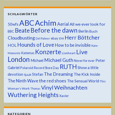
SCHLAGWÖRTER
ABC
Achim
Aerial
All we ever look for
50wfs
Before the dawn
Beate
Berlin
Buch
BBC
Herr Böttcher
Cloudbusting
ebay
Del Palmer
EMI
Hounds of Love
HOL
How to be invisible
Kate-
Konzerte
Live
Katemas
Lionheart
Momente
London
Michael Guth
Michael
Peter
Never for ever
RUTH
Show a little
Gabriel
Polaroid
Record Store Day
The Dreaming
devotion
The Kick Inside
Stefan
Sjaak
the red shoes
The Ninth Wave
The Sensual World
This
Weihnachten
Vinyl
Woman's Work
Thomas
Wuthering Heights
Xavier
KATEGORIEN