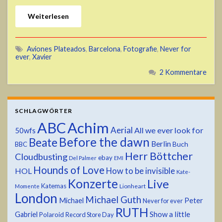
Weiterlesen
Aviones Plateados
,
Barcelona
,
Fotografie
,
Never for
ever
,
Xavier
2 Kommentare
SCHLAGWÖRTER
ABC
Achim
Aerial
All we ever look for
50wfs
Before the dawn
Beate
Berlin
Buch
BBC
Herr Böttcher
Cloudbusting
ebay
Del Palmer
EMI
Hounds of Love
HOL
How to be invisible
Kate-
Konzerte
Live
Katemas
Lionheart
Momente
London
Michael Guth
Michael
Peter
Never for ever
RUTH
Show a little
Gabriel
Polaroid
Record Store Day