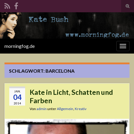
Suc
ums
Search for:
morningfog.de
Navi
umsc
SCHLAGWORT:
BARCELONA
Kate in Licht, Schatten und
JAN.
04
Farben
2014
Von
admin
unter
Allgemein
,
Kreativ