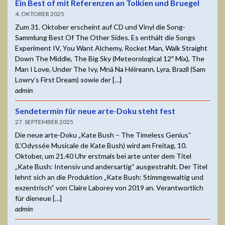
Ein Best of mit Referenzen an Tolkien und Bruegel
4. OKTOBER 2025
Zum 31. Oktober erscheint auf CD und Vinyl die Song-
Sammlung Best Of The Other Sides. Es enthält die Songs
Experiment IV, You Want Alchemy, Rocket Man, Walk Straight
Down The Middle, The Big Sky (Meteorological 12″ Mix), The
Man I Love, Under The Ivy, Mná Na Héireann, Lyra, Brazil (Sam
Lowry’s First Dream) sowie der […]
admin
Sendetermin für neue arte-Doku steht fest
27. SEPTEMBER 2025
Die neue arte-Doku „Kate Bush – The Timeless Genius“
(L’Odyssée Musicale de Kate Bush) wird am Freitag, 10.
Oktober, um 21.40 Uhr erstmals bei arte unter dem Titel
„Kate Bush: Intensiv und andersartig“ ausgestrahlt. Der Titel
lehnt sich an die Produktion „Kate Bush: Stimmgewaltig und
exzentrisch“ von Claire Laborey von 2019 an. Verantwortlich
für dieneue […]
admin