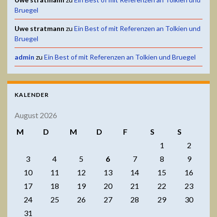
Bruegel
Uwe stratmann
zu
Ein Best of mit Referenzen an Tolkien und
Bruegel
admin
zu
Ein Best of mit Referenzen an Tolkien und Bruegel
KALENDER
August 2026
M
D
M
D
F
S
S
1
2
3
4
5
6
7
8
9
10
11
12
13
14
15
16
17
18
19
20
21
22
23
24
25
26
27
28
29
30
31