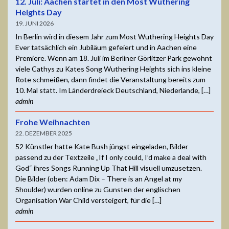
12. Juli: Aachen startet in den Most Wuthering
Heights Day
19. JUNI 2026
In Berlin wird in diesem Jahr zum Most Wuthering Heights Day
Ever tatsächlich ein Jubiläum gefeiert und in Aachen eine
Premiere. Wenn am 18. Juli im Berliner Görlitzer Park gewohnt
viele Cathys zu Kates Song Wuthering Heights sich ins kleine
Rote schmeißen, dann findet die Veranstaltung bereits zum
10. Mal statt. Im Länderdreieck Deutschland, Niederlande, […]
admin
Frohe Weihnachten
22. DEZEMBER 2025
52 Künstler hatte Kate Bush jüngst eingeladen, Bilder
passend zu der Textzeile „If I only could, I’d make a deal with
God“ ihres Songs Running Up That Hill visuell umzusetzen.
Die Bilder (oben: Adam Dix – There is an Angel at my
Shoulder) wurden online zu Gunsten der englischen
Organisation War Child versteigert, für die […]
admin