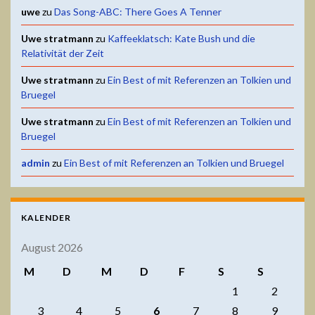
uwe
zu
Das Song-ABC: There Goes A Tenner
Uwe stratmann
zu
Kaffeeklatsch: Kate Bush und die
Relativität der Zeit
Uwe stratmann
zu
Ein Best of mit Referenzen an Tolkien und
Bruegel
Uwe stratmann
zu
Ein Best of mit Referenzen an Tolkien und
Bruegel
admin
zu
Ein Best of mit Referenzen an Tolkien und Bruegel
KALENDER
August 2026
M
D
M
D
F
S
S
1
2
3
4
5
6
7
8
9