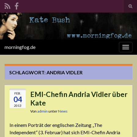
Suc
ums
Search for:
morningfog.de
Navi
umsc
SCHLAGWORT:
ANDRIA VIDLER
EMI-Chefin Andria Vidler über
FEB.
04
Kate
2013
Von
admin
unter
News
In einem Porträt der englischen Zeitung „The
Independent“ (3. Februar) hat sich EMI-Chefin Andria