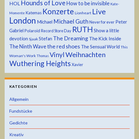
Hounds of Love
HOL
How to be invisible
Kate-
Konzerte
Live
Katemas
Lionheart
Momente
London
Michael Guth
Michael
Peter
Never for ever
RUTH
Show a little
Gabriel
Polaroid
Record Store Day
The Dreaming
devotion
The Kick Inside
Stefan
Sjaak
the red shoes
The Ninth Wave
The Sensual World
This
Weihnachten
Vinyl
Woman's Work
Thomas
Wuthering Heights
Xavier
KATEGORIEN
Allgemein
Fundstücke
Gedichte
Kreativ