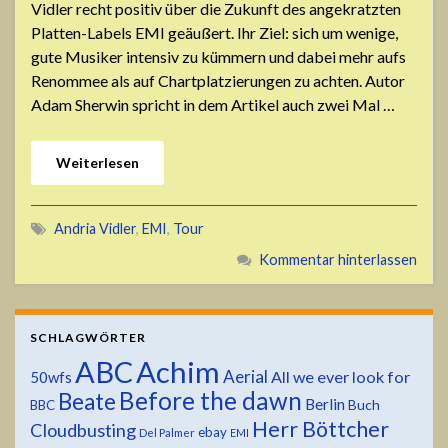
Vidler recht positiv über die Zukunft des angekratzten
Platten-Labels EMI geäußert. Ihr Ziel: sich um wenige,
gute Musiker intensiv zu kümmern und dabei mehr aufs
Renommee als auf Chartplatzierungen zu achten. Autor
Adam Sherwin spricht in dem Artikel auch zwei Mal …
Weiterlesen
Andria Vidler
,
EMI
,
Tour
Kommentar hinterlassen
SCHLAGWÖRTER
ABC
Achim
Aerial
All we ever look for
50wfs
Before the dawn
Beate
Berlin
Buch
BBC
Herr Böttcher
Cloudbusting
ebay
Del Palmer
EMI