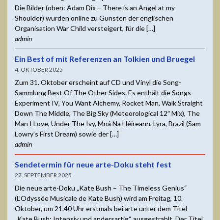
Die Bilder (oben: Adam Dix – There is an Angel at my
Shoulder) wurden online zu Gunsten der englischen
Organisation War Child versteigert, für die […]
admin
Ein Best of mit Referenzen an Tolkien und Bruegel
4. OKTOBER 2025
Zum 31. Oktober erscheint auf CD und Vinyl die Song-
Sammlung Best Of The Other Sides. Es enthält die Songs
Experiment IV, You Want Alchemy, Rocket Man, Walk Straight
Down The Middle, The Big Sky (Meteorological 12″ Mix), The
Man I Love, Under The Ivy, Mná Na Héireann, Lyra, Brazil (Sam
Lowry’s First Dream) sowie der […]
admin
Sendetermin für neue arte-Doku steht fest
27. SEPTEMBER 2025
Die neue arte-Doku „Kate Bush – The Timeless Genius“
(L’Odyssée Musicale de Kate Bush) wird am Freitag, 10.
Oktober, um 21.40 Uhr erstmals bei arte unter dem Titel
„Kate Bush: Intensiv und andersartig“ ausgestrahlt. Der Titel