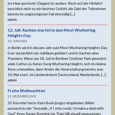
ins Haar gesteckt. Elegant ist anders. Noch auf der Hinfahrt
beschlich mich so ein leichtes Gefühl, die Zahl der Teilnehmer
könnte im ungünstigsten Fall einstellig […]
admin
12. Juli: Aachen startet in den Most Wuthering
Heights Day
19. JUNI 2026
In Berlin wird in diesem Jahr zum Most Wuthering Heights Day
Ever tatsächlich ein Jubiläum gefeiert und in Aachen eine
Premiere. Wenn am 18. Juli im Berliner Görlitzer Park gewohnt
viele Cathys zu Kates Song Wuthering Heights sich ins kleine
Rote schmeißen, dann findet die Veranstaltung bereits zum
10. Mal statt. Im Länderdreieck Deutschland, Niederlande, […]
admin
Frohe Weihnachten
22. DEZEMBER 2025
52 Künstler hatte Kate Bush jüngst eingeladen, Bilder
passend zu der Textzeile „If I only could, I’d make a deal with
God“ ihres Songs Running Up That Hill visuell umzusetzen.