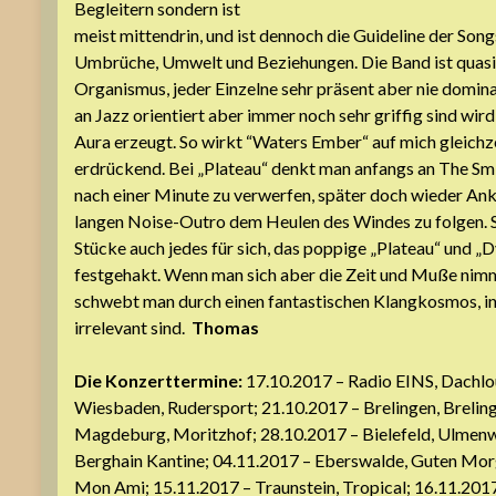
Begleitern sondern ist
meist mittendrin, und ist dennoch die Guideline der Son
Umbrüche, Umwelt und Beziehungen. Die Band ist quasi
Organismus, jeder Einzelne sehr präsent aber nie domin
an Jazz orientiert aber immer noch sehr griffig sind wi
Aura erzeugt. So wirkt “Waters Ember“ auf mich gleichz
erdrückend. Bei „Plateau“ denkt man anfangs an The S
nach einer Minute zu verwerfen, später doch wieder Ank
langen Noise-Outro dem Heulen des Windes zu folgen. S
Stücke auch jedes für sich, das poppige „Plateau“ und „D
festgehakt. Wenn man sich aber die Zeit und Muße nimm
schwebt man durch einen fantastischen Klangkosmos, i
irrelevant sind.
Thomas
Die Konzerttermine:
17.10.2017 – Radio EINS, Dachlo
Wiesbaden, Rudersport; 21.10.2017 – Brelingen, Breling
Magdeburg, Moritzhof; 28.10.2017 – Bielefeld, Ulmenwa
Berghain Kantine; 04.11.2017 – Eberswalde, Guten Mor
Mon Ami; 15.11.2017 – Traunstein, Tropical; 16.11.2017