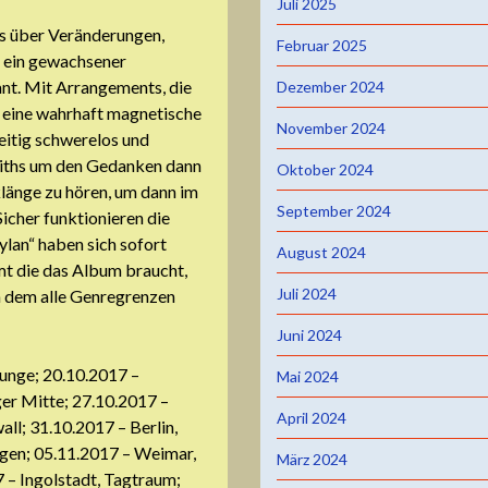
Juli 2025
gs über Veränderungen,
Februar 2025
 ein gewachsener
ant. Mit Arrangements, die
Dezember 2024
rd eine wahrhaft magnetische
November 2024
eitig schwerelos und
miths um den Gedanken dann
Oktober 2024
länge zu hören, um dann im
September 2024
icher funktionieren die
ylan“ haben sich sofort
August 2024
t die das Album braucht,
Juli 2024
n dem alle Genregrenzen
Juni 2024
unge; 20.10.2017 –
Mai 2024
er Mitte; 27.10.2017 –
April 2024
ll; 31.10.2017 – Berlin,
gen; 05.11.2017 – Weimar,
März 2024
 – Ingolstadt, Tagtraum;