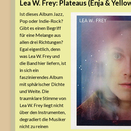
Lea W. Frey: Plateaus (Enja & Yello
Ist dieses Album Jazz,
Pop oder Indie-Rock?
Gibt es einen Begriff
für eine Melange aus
allen drei Richtungen?
Egal eigentlich, denn
was Lea W. Frey und
die Band hier liefern, ist
in sich ein
faszinierendes Album
mit sphärischer Dichte
und Weite. Die
traumklare Stimme von
Lea W. Frey liegt nicht
über den Instrumenten,
degradiert die Musiker
nicht zu reinen