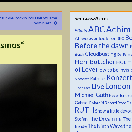
t für die Rock’n’Roll Hall of Fame
SCHLAGWÖRTER
nominiert
ABC
Achim
50wfs
Be
All we ever look for
BBC
osmos“
Before the dawn
B
Cloudbusting
Buch
Del Palm
Herr Böttcher
H
HOL
of Love
How to be invisi
Konzer
Katemas
Momente
London
Live
Lionheart
Michael Guth
Never for eve
Gabriel
Polaroid
Record Store Da
RUTH
Show a little devo
The Dreaming
The 
Stefan
the
The Ninth Wave
Inside