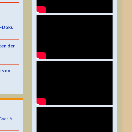
e-Doku
ten der
t von
Goes A