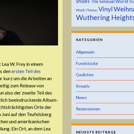
shoes
The Sensual World
Th
Weihn
Vinyl
Work
Thomas
Wuthering Height
KATEGORIEN
Allgemein
Fundstücke
t Lea W. Frey in einem
es den
ersten Teil des
Gedichte
ur kurz um die Arbeiten an
eitig zum Release von
Kreativ
n also der zweite Teil des
News
rklich beeindruckende Album-
chtsträchtigsten Orte der
Rezensionen
 Juni auf den Teufelsberg
schen und amerikanischen
ilung. Ein Ort, an dem Lea
NEUESTE BEITRÄGE