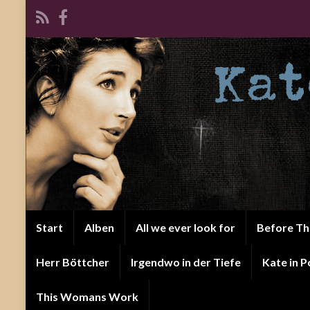
Start
Alben
All we ever look for
Before T
Herr Böttcher
Irgendwo in der Tiefe
Kate in P
This Womans Work