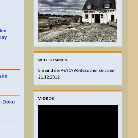
 den
Day
WILLKOMMEN
Sie sind der
4691996
Besucher seit dem
n an
21.12.2012
VIDEOS
e-Doku