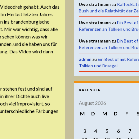
Uwe stratmann
zu
Kaffeeklat
en Videodreh gehabt. Auch das
Bush und die Relativität der Ze
 Im Herbst letzten Jahres
ren ins brandenburgische
Uwe stratmann
zu
Ein Best of
 Mir war wichtig, dass alle
Referenzen an Tolkien und Bru
h sehen können was wir
Uwe stratmann
zu
Ein Best of
anden, und sie haben uns für
Referenzen an Tolkien und Bru
hrung. Das Video wird dann
admin
zu
Ein Best of mit Refe
Tolkien und Bruegel
 stehen fest und sind auf
KALENDER
n ihrer Dichte auch live
August 2026
ch viel improvisiert, so
 unterschiedliche Färbungen
M
D
M
D
F
3
4
5
6
7