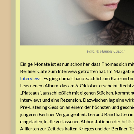
Foto: © Hannes Caspar
Einige Monate ist es nun schon her, dass Thomas sich mi
Berliner Café zum Interview getroffen hat. Im Mai gab 
Interviews
. Es ging damals hauptsächlich um Kate und n
Leas neuem Album, das am 6. Oktober erscheint. Rechtz
„Plateaus“, ausschließlich mit eigenen Stücken, kommt nu
Interviews und eine Rezension. Dazwischen lag eine wi
Pre-Listening-Session an einem der höchsten und geschi
jüngeren Berliner Vergangenheit. Lea und Band hatten im
eingeladen, in die verlassenen Abhörstationen der briti
Alliierten zur Zeit des kalten Krieges und der Berliner Te