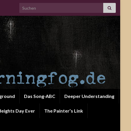
Search for:
ground
Das Song-ABC
Deeper Understanding
eights Day Ever
The Painter’s Link