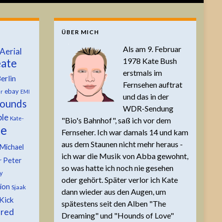
ÜBER MICH
Als am 9. Februar
Aerial
1978 Kate Bush
ate
erstmals im
erlin
Fernsehen auftrat
ebay
er
EMI
und das in der
ounds
WDR-Sendung
ble
Kate-
"Bio's Bahnhof", saß ich vor dem
te
Fernseher. Ich war damals 14 und kam
aus dem Staunen nicht mehr heraus -
Michael
ich war die Musik von Abba gewohnt,
Peter
r
so was hatte ich noch nie gesehen
y
oder gehört. Später verlor ich Kate
tion
Sjaak
dann wieder aus den Augen, um
Kick
spätestens seit den Alben "The
 red
Dreaming" und "Hounds of Love"