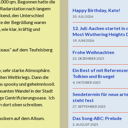
48.000 qm. Begonnen hatte die
r Radarstation nach langem
Happy Birthday, Kate!
ckend, den Unterschied
30. JULI 2026
te der Begrüßung waren
12. Juli: Aachen startet in
wie klar, kräftig und
Most Wuthering Heights 
19. JUNI 2026
ateaus“ auf dem Teufelsberg
Frohe Weihnachten
22. DEZEMBER 2025
Ein Best of mit Referenze
e, sehr starke Atmosphäre.
Tolkien und Bruegel
ten Weltkriegs. Dann die
4. OKTOBER 2025
as spooky und geheimnisvoll.
santen Wandel in der Stadt
Sendetermin für neue art
tige Gentrifizierungsoase. Ich
steht fest
h dort oben schreiben.
27. SEPTEMBER 2025
Das Song-ABC: Prelude
usikern auf dem Album.
2. AUGUST 2025