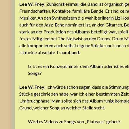
Lea W. Frey
: Zunächst einmal: die Band ist organisch 
Freundschaften, Kontakte, familiäre Bande. Es sind kein
Musiker. An den Synthesizern die Wahlberlinerin Liz Kos
auch für den Jazz-Echo nominiert ist, an den Gitarren, 
stark an der Produktion des Albums beteiligt war, spielt
festes Mitglied bei The Notwist an den Drums, Drum Ma
alle komponieren auch selbst eigene Stücke und sind in 
ist meine absolute Traumband.
Gibt es ein Konzept hinter dem Album oder ist es e
Songs?
Lea W. Frey
: Ich würde schon sagen, dass die Stimmung s
Stücke geschrieben habe, war ich einer bestimmten Zeit
Umbruchphase. Man sollte sich das Album ruhig komplet
Grund, welcher Song an welcher Stelle steht.
Wird es Videos zu Songs von „Plateaus“ geben?