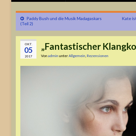
Paddy Bush und die Musik Madagaskars
Kate is
(Teil 2)
„Fantastischer Klangk
OKT.
05
Von
admin
unter
Allgemein
,
Rezensionen
2017