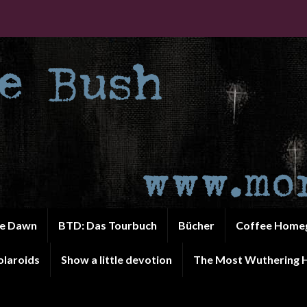
he Dawn
BTD: Das Tourbuch
Bücher
Coffee Home
olaroids
Show a little devotion
The Most Wuthering H