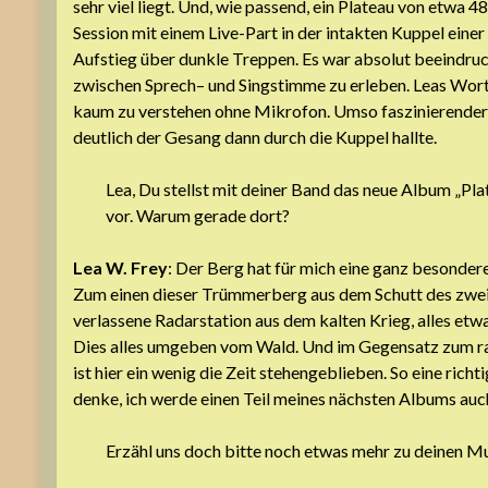
sehr viel liegt. Und, wie passend, ein Plateau von etwa 
Session mit einem Live-Part in der intakten Kuppel eine
Aufstieg über dunkle Treppen. Es war absolut beeindru
zwischen Sprech– und Singstimme zu erleben. Leas Wor
kaum zu verstehen ohne Mikrofon. Umso faszinierender, 
deutlich der Gesang dann durch die Kuppel hallte.
Lea, Du stellst mit deiner Band das neue Album „Pl
vor. Warum gerade dort?
Lea W. Frey
: Der Berg hat für mich eine ganz besonder
Zum einen dieser Trümmerberg aus dem Schutt des zwei
verlassene Radarstation aus dem kalten Krieg, alles etw
Dies alles umgeben vom Wald. Und im Gegensatz zum ra
ist hier ein wenig die Zeit stehengeblieben. So eine rich
denke, ich werde einen Teil meines nächsten Albums auc
Erzähl uns doch bitte noch etwas mehr zu deinen M