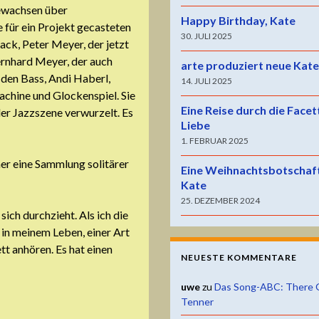
gewachsen über
Happy Birthday, Kate
e für ein Projekt gecasteten
30. JULI 2025
ack, Peter Meyer, der jetzt
Bernhard Meyer, der auch
arte produziert neue Kat
 den Bass, Andi Haberl,
14. JULI 2025
chine und Glockenspiel. Sie
Eine Reise durch die Facet
der Jazzszene verwurzelt. Es
Liebe
1. FEBRUAR 2025
her eine Sammlung solitärer
Eine Weihnachtsbotschaf
Kate
25. DEZEMBER 2024
ich durchzieht. Als ich die
 in meinem Leben, einer Art
t anhören. Es hat einen
NEUESTE KOMMENTARE
uwe
zu
Das Song-ABC: There 
Tenner