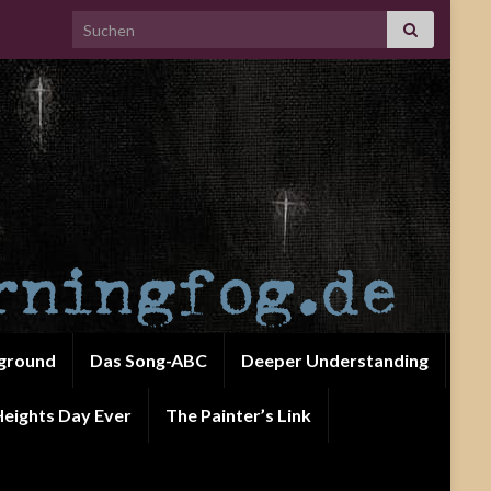
Search for:
ground
Das Song-ABC
Deeper Understanding
eights Day Ever
The Painter’s Link