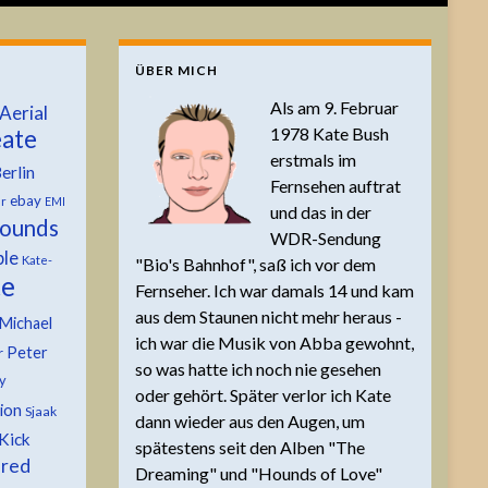
ÜBER MICH
Als am 9. Februar
Aerial
1978 Kate Bush
ate
erstmals im
erlin
Fernsehen auftrat
ebay
er
EMI
und das in der
ounds
WDR-Sendung
ble
Kate-
"Bio's Bahnhof", saß ich vor dem
te
Fernseher. Ich war damals 14 und kam
aus dem Staunen nicht mehr heraus -
Michael
ich war die Musik von Abba gewohnt,
Peter
r
so was hatte ich noch nie gesehen
y
oder gehört. Später verlor ich Kate
tion
Sjaak
dann wieder aus den Augen, um
Kick
spätestens seit den Alben "The
 red
Dreaming" und "Hounds of Love"