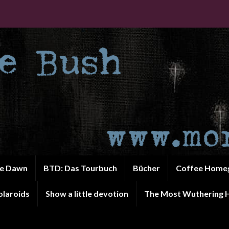
he Dawn
BTD: Das Tourbuch
Bücher
Coffee Home
olaroids
Show a little devotion
The Most Wuthering H