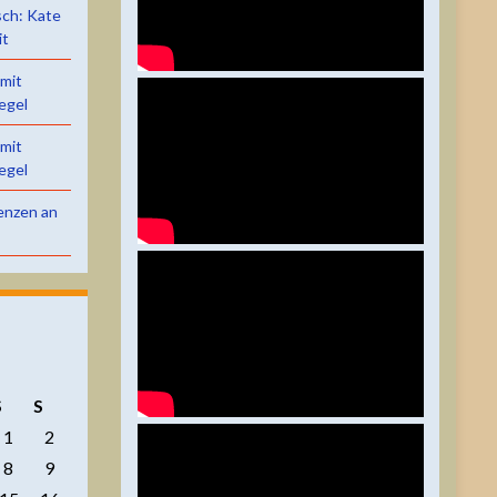
sch: Kate
it
 mit
egel
 mit
egel
renzen an
S
S
1
2
8
9