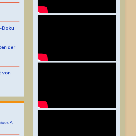
e-Doku
ten der
t von
Goes A