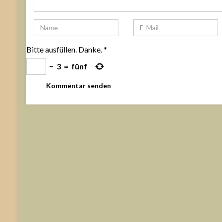
Bitte ausfüllen. Danke.
*
−
3
=
fünf