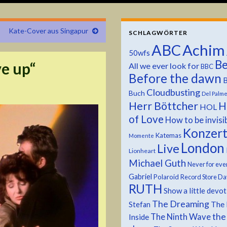
Kate-Cover aus Singapur
SCHLAGWÖRTER
ABC
Achim
50wfs
Be
e up“
All we ever look for
BBC
Before the dawn
B
Cloudbusting
Buch
Del Palm
Herr Böttcher
H
HOL
of Love
How to be invisi
Konzer
Katemas
Momente
London
Live
Lionheart
Michael Guth
Never for eve
Gabriel
Polaroid
Record Store Da
RUTH
Show a little devo
The Dreaming
The 
Stefan
the
The Ninth Wave
Inside