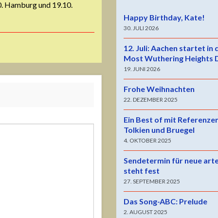
10. Hamburg und 19.10.
Happy Birthday, Kate!
30. JULI 2026
12. Juli: Aachen startet in
Most Wuthering Heights 
19. JUNI 2026
Frohe Weihnachten
22. DEZEMBER 2025
Ein Best of mit Referenze
Tolkien und Bruegel
4. OKTOBER 2025
Sendetermin für neue art
steht fest
27. SEPTEMBER 2025
Das Song-ABC: Prelude
2. AUGUST 2025