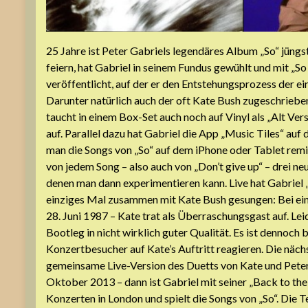
25 Jahre ist Peter Gabriels legendäres Album „So“ jüng
feiern, hat Gabriel in seinem Fundus gewühlt und mit „
veröffentlicht, auf der er den Entstehungsprozess der e
Darunter natürlich auch der oft Kate Bush zugeschrieben
taucht in einem Box-Set auch noch auf Vinyl als „Alt Ve
auf. Parallel dazu hat Gabriel die App „Music Tiles“ auf
man die Songs von „So“ auf dem iPhone oder Tablet re
von jedem Song – also auch von „Don’t give up“ – drei n
denen man dann experimentieren kann. Live hat Gabriel „
einziges Mal zusammen mit Kate Bush gesungen: Bei ei
28. Juni 1987 – Kate trat als Überraschungsgast auf. Lei
Bootleg in nicht wirklich guter Qualität. Es ist dennoch
Konzertbesucher auf Kate’s Auftritt reagieren. Die näch
gemeinsame Live-Version des Duetts von Kate und Peter 
Oktober 2013 – dann ist Gabriel mit seiner „Back to the
Konzerten in London und spielt die Songs von „So“. Die 