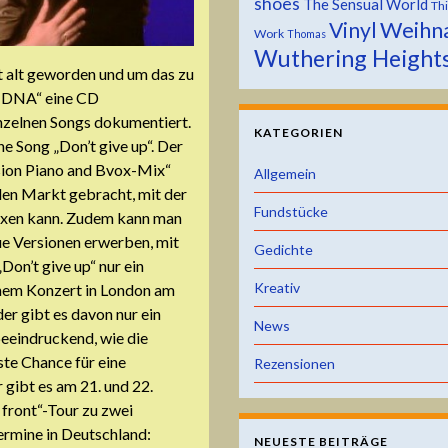
shoes
The Sensual World
Th
Weihn
Vinyl
Work
Thomas
Wuthering Height
st alt geworden und um das zu
So DNA“ eine CD
inzelnen Songs dokumentiert.
KATEGORIEN
e Song „Don’t give up“. Der
rsion Piano and Bvox-Mix“
Allgemein
 den Markt gebracht, mit der
Fundstücke
mixen kann. Zudem kann man
eue Versionen erwerben, mit
Gedichte
Don’t give up“ nur ein
Kreativ
nem Konzert in London am
der gibt es davon nur ein
News
 beeindruckend, wie die
ste Chance für eine
Rezensionen
gibt es am 21. und 22.
 front“-Tour zu zwei
Termine in Deutschland:
NEUESTE BEITRÄGE