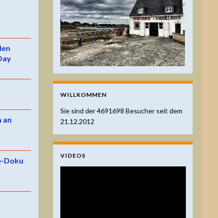
 den
Day
WILLKOMMEN
Sie sind der
4691698
Besucher seit dem
n an
21.12.2012
VIDEOS
e-Doku