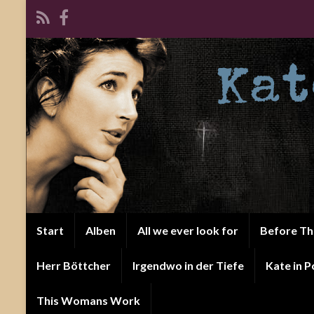
Start
Alben
All we ever look for
Before T
Herr Böttcher
Irgendwo in der Tiefe
Kate in P
This Womans Work