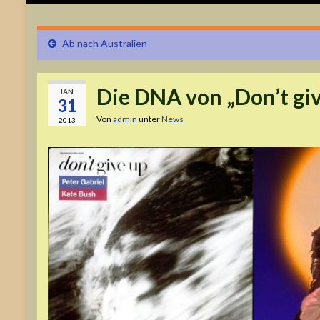
Ab nach Australien
Die DNA von „Don’t giv
JAN.
31
Von
admin
unter
News
2013