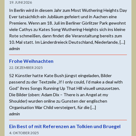
19. JUNI 2026
In Berlin wird in diesem Jahr zum Most Wuthering Heights Day
Ever tatsächlich ein Jubiläum gefeiert und in Aachen eine
Premiere. Wenn am 18. Juli im Berliner Görlitzer Park gewohnt
viele Cathys zu Kates Song Wuthering Heights sich ins kleine
Rote schmeißen, dann findet die Veranstaltung bereits zum
10. Mal statt. Im Länderdreieck Deutschland, Niederlande, […]
admin
Frohe Weihnachten
22. DEZEMBER 2025
52 Künstler hatte Kate Bush jüngst eingeladen, Bilder
passend zu der Textzeile „If I only could, I’d make a deal with
God“ ihres Songs Running Up That Hill visuell umzusetzen.
Die Bilder (oben: Adam Dix – There is an Angel at my
Shoulder) wurden online zu Gunsten der englischen
Organisation War Child versteigert, für die […]
admin
Ein Best of mit Referenzen an Tolkien und Bruegel
4. OKTOBER 2025