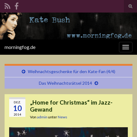
Suc
ums
Search for:
morningfog.de
Navi
umsc
Weihnachtsgeschenke für den Kate-Fan (4/4)
Das Weihnachtsrätsel 2014
„Home for Christmas“ im Jazz-
DEZ.
10
Gewand
2014
Von
admin
unter
News