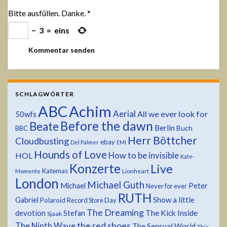
Bitte ausfüllen. Danke.
*
−
3
=
eins
SCHLAGWÖRTER
ABC
Achim
Aerial
All we ever look for
50wfs
Before the dawn
Beate
Berlin
Buch
BBC
Herr Böttcher
Cloudbusting
ebay
Del Palmer
EMI
Hounds of Love
HOL
How to be invisible
Kate-
Konzerte
Live
Katemas
Lionheart
Momente
London
Michael Guth
Michael
Peter
Never for ever
RUTH
Show a little
Gabriel
Polaroid
Record Store Day
The Dreaming
devotion
The Kick Inside
Stefan
Sjaak
the red shoes
The Ninth Wave
The Sensual World
This