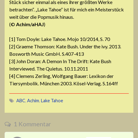
Stück sicher einmal als eines ihrer größten Werke
betrachten“. „Lake Tahoe“ ist für mich ein Meisterstück
weit über die Popmusik hinaus.
(©
Achim/aHAJ
)
[1] Tom Doyle: Lake Tahoe. Mojo 10/2014, S. 70
[2] Graeme Thomson: Kate Bush. Under the ivy. 2013.
Bosworth Music GmbH. S.407-413
[3] John Doran: A Demon In The Drift: Kate Bush
Interviewed. The Quietus. 10.11.2011
[4] Clemens Zerling, Wolfgang Bauer: Lexikon der
Tiersymbolik. München 2003. Kösel-Verlag. S.164ff
ABC
,
Achim
,
Lake Tahoe
1 Kommentar