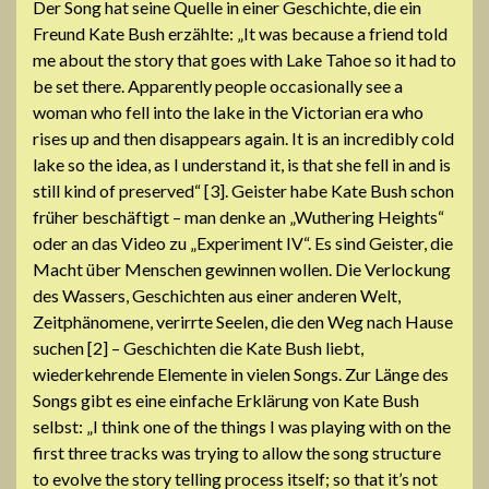
Der Song hat seine Quelle in einer Geschichte, die ein
Freund Kate Bush erzählte: „It was because a friend told
me about the story that goes with Lake Tahoe so it had to
be set there. Apparently people occasionally see a
woman who fell into the lake in the Victorian era who
rises up and then disappears again. It is an incredibly cold
lake so the idea, as I understand it, is that she fell in and is
still kind of preserved“ [3]. Geister habe Kate Bush schon
früher beschäftigt – man denke an „Wuthering Heights“
oder an das Video zu „Experiment IV“. Es sind Geister, die
Macht über Menschen gewinnen wollen. Die Verlockung
des Wassers, Geschichten aus einer anderen Welt,
Zeitphänomene, verirrte Seelen, die den Weg nach Hause
suchen [2] – Geschichten die Kate Bush liebt,
wiederkehrende Elemente in vielen Songs. Zur Länge des
Songs gibt es eine einfache Erklärung von Kate Bush
selbst: „I think one of the things I was playing with on the
first three tracks was trying to allow the song structure
to evolve the story telling process itself; so that it’s not