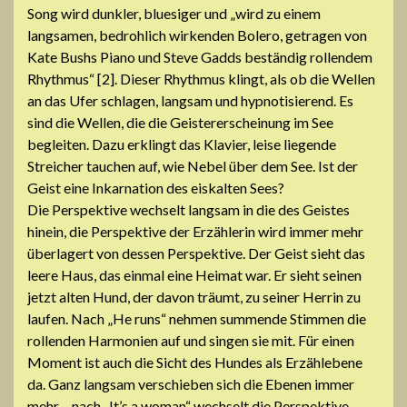
Song wird dunkler, bluesiger und „wird zu einem
langsamen, bedrohlich wirkenden Bolero, getragen von
Kate Bushs Piano und Steve Gadds beständig rollendem
Rhythmus“ [2]. Dieser Rhythmus klingt, als ob die Wellen
an das Ufer schlagen, langsam und hypnotisierend. Es
sind die Wellen, die die Geistererscheinung im See
begleiten. Dazu erklingt das Klavier, leise liegende
Streicher tauchen auf, wie Nebel über dem See. Ist der
Geist eine Inkarnation des eiskalten Sees?
Die Perspektive wechselt langsam in die des Geistes
hinein, die Perspektive der Erzählerin wird immer mehr
überlagert von dessen Perspektive. Der Geist sieht das
leere Haus, das einmal eine Heimat war. Er sieht seinen
jetzt alten Hund, der davon träumt, zu seiner Herrin zu
laufen. Nach „He runs“ nehmen summende Stimmen die
rollenden Harmonien auf und singen sie mit. Für einen
Moment ist auch die Sicht des Hundes als Erzählebene
da. Ganz langsam verschieben sich die Ebenen immer
mehr – nach „It’s a woman“ wechselt die Perspektive