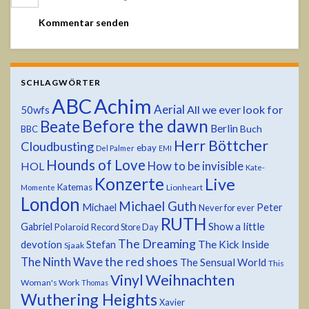
SCHLAGWÖRTER
ABC
Achim
Aerial
All we ever look for
50wfs
Before the dawn
Beate
Berlin
Buch
BBC
Herr Böttcher
Cloudbusting
ebay
Del Palmer
EMI
Hounds of Love
HOL
How to be invisible
Kate-
Konzerte
Live
Katemas
Lionheart
Momente
London
Michael Guth
Michael
Peter
Never for ever
RUTH
Show a little
Gabriel
Polaroid
Record Store Day
The Dreaming
devotion
The Kick Inside
Stefan
Sjaak
the red shoes
The Ninth Wave
The Sensual World
This
Weihnachten
Vinyl
Woman's Work
Thomas
Wuthering Heights
Xavier