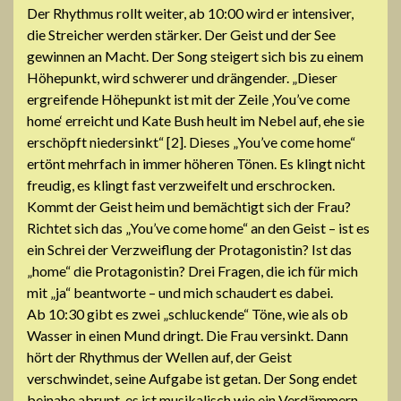
Der Rhythmus rollt weiter, ab 10:00 wird er intensiver,
die Streicher werden stärker. Der Geist und der See
gewinnen an Macht. Der Song steigert sich bis zu einem
Höhepunkt, wird schwerer und drängender. „Dieser
ergreifende Höhepunkt ist mit der Zeile ‚You’ve come
home‘ erreicht und Kate Bush heult im Nebel auf, ehe sie
erschöpft niedersinkt“ [2]. Dieses „You’ve come home“
ertönt mehrfach in immer höheren Tönen. Es klingt nicht
freudig, es klingt fast verzweifelt und erschrocken.
Kommt der Geist heim und bemächtigt sich der Frau?
Richtet sich das „You’ve come home“ an den Geist – ist es
ein Schrei der Verzweiflung der Protagonistin? Ist das
„home“ die Protagonistin? Drei Fragen, die ich für mich
mit „ja“ beantworte – und mich schaudert es dabei.
Ab 10:30 gibt es zwei „schluckende“ Töne, wie als ob
Wasser in einen Mund dringt. Die Frau versinkt. Dann
hört der Rhythmus der Wellen auf, der Geist
verschwindet, seine Aufgabe ist getan. Der Song endet
beinahe abrupt, es ist musikalisch wie ein Verdämmern,