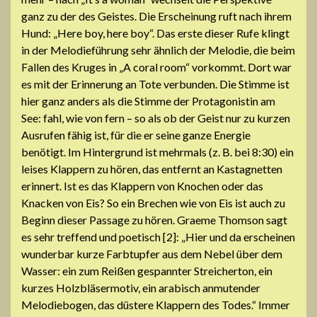
ganz zu der des Geistes. Die Erscheinung ruft nach ihrem
Hund: „Here boy, here boy“. Das erste dieser Rufe klingt
in der Melodieführung sehr ähnlich der Melodie, die beim
Fallen des Kruges in „A coral room“ vorkommt. Dort war
es mit der Erinnerung an Tote verbunden. Die Stimme ist
hier ganz anders als die Stimme der Protagonistin am
See: fahl, wie von fern – so als ob der Geist nur zu kurzen
Ausrufen fähig ist, für die er seine ganze Energie
benötigt. Im Hintergrund ist mehrmals (z. B. bei 8:30) ein
leises Klappern zu hören, das entfernt an Kastagnetten
erinnert. Ist es das Klappern von Knochen oder das
Knacken von Eis? So ein Brechen wie von Eis ist auch zu
Beginn dieser Passage zu hören. Graeme Thomson sagt
es sehr treffend und poetisch [2]: „Hier und da erscheinen
wunderbar kurze Farbtupfer aus dem Nebel über dem
Wasser: ein zum Reißen gespannter Streicherton, ein
kurzes Holzbläsermotiv, ein arabisch anmutender
Melodiebogen, das düstere Klappern des Todes.“ Immer