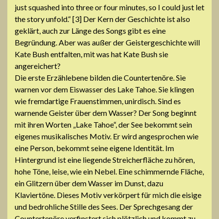
just squashed into three or four minutes, so I could just let
the story unfold.“ [3] Der Kern der Geschichte ist also
geklärt, auch zur Länge des Songs gibt es eine
Begründung. Aber was außer der Geistergeschichte will
Kate Bush entfalten, mit was hat Kate Bush sie
angereichert?
Die erste Erzählebene bilden die Countertenöre. Sie
warnen vor dem Eiswasser des Lake Tahoe. Sie klingen
wie fremdartige Frauenstimmen, unirdisch. Sind es
warnende Geister über dem Wasser? Der Song beginnt
mit ihren Worten „Lake Tahoe“, der See bekommt sein
eigenes musikalisches Motiv. Er wird angesprochen wie
eine Person, bekommt seine eigene Identität. Im
Hintergrund ist eine liegende Streicherfläche zu hören,
hohe Töne, leise, wie ein Nebel. Eine schimmernde Fläche,
ein Glitzern über dem Wasser im Dunst, dazu
Klaviertöne. Dieses Motiv verkörpert für mich die eisige
und bedrohliche Stille des Sees. Der Sprechgesang der
Countertenöre verfinstert sich plötzlich und kommt zu