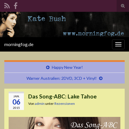
Suc
ums
Search for:
morningfog.de
Navi
umsc
Happy New Year!
Warner Australien: 2DVD, 3CD + Vinyl!
Das Song-ABC: Lake Tahoe
JAN.
06
Von
admin
unter
Rezensionen
2015