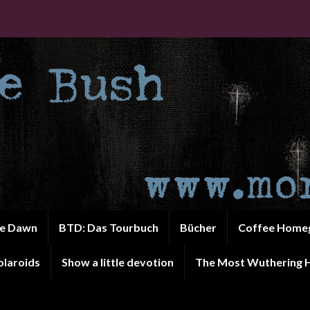
he Dawn
BTD: Das Tourbuch
Bücher
Coffee Home
olaroids
Show a little devotion
The Most Wuthering H