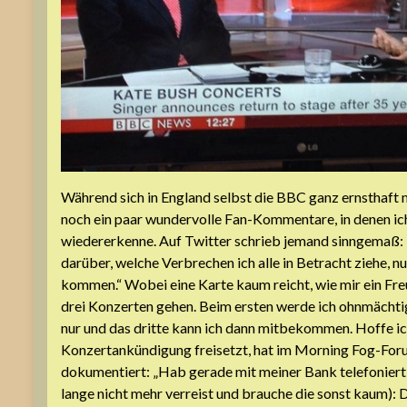
Während sich in England selbst die BBC ganz ernsthaft m
noch ein paar wundervolle Fan-Kommentare, in denen ich
wiedererkenne. Auf Twitter schrieb jemand sinngemaß: 
darüber, welche Verbrechen ich alle in Betracht ziehe, n
kommen.“ Wobei eine Karte kaum reicht, wie mir ein Freu
drei Konzerten gehen. Beim ersten werde ich ohnmächti
nur und das dritte kann ich dann mitbekommen. Hoffe ic
Konzertankündigung freisetzt, hat im Morning Fog-For
dokumentiert: „Hab gerade mit meiner Bank telefoniert 
lange nicht mehr verreist und brauche die sonst kaum): 