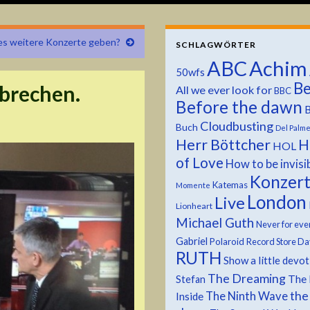
es weitere Konzerte geben?
SCHLAGWÖRTER
ABC
Achim
50wfs
Be
brechen.
All we ever look for
BBC
Before the dawn
B
Cloudbusting
Buch
Del Palm
Herr Böttcher
H
HOL
of Love
How to be invisi
Konzer
Katemas
Momente
London
Live
Lionheart
Michael Guth
Never for eve
Gabriel
Polaroid
Record Store Da
RUTH
Show a little devo
The Dreaming
The 
Stefan
the
The Ninth Wave
Inside