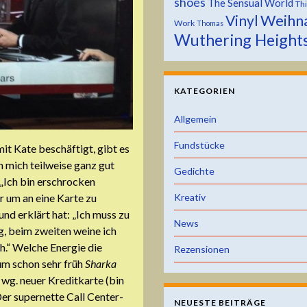
shoes
The Sensual World
Th
Weihn
Vinyl
Work
Thomas
Wuthering Height
KATEGORIEN
Allgemein
Fundstücke
it Kate beschäftigt, gibt es
 mich teilweise ganz gut
Gedichte
„Ich bin erschrocken
Kreativ
ur um an eine Karte zu
nd erklärt hat: „Ich muss zu
News
g, beim zweiten weine ich
h.“ Welche Energie die
Rezensionen
um schon sehr früh
Sharka
wg. neuer Kreditkarte (bin
Der supernette Call Center-
NEUESTE BEITRÄGE