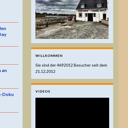
 den
Day
WILLKOMMEN
Sie sind der
4692012
Besucher seit dem
n an
21.12.2012
VIDEOS
e-Doku