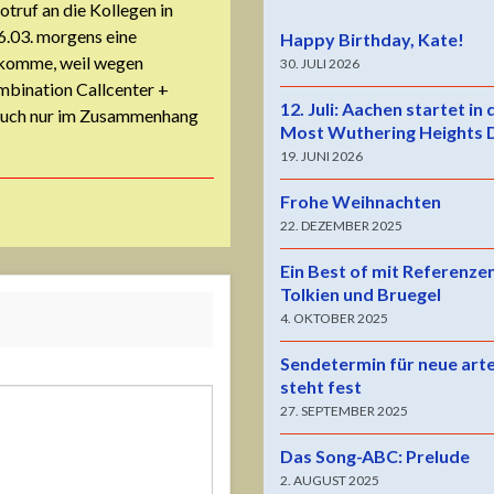
otruf an die Kollegen in
6.03. morgens eine
Happy Birthday, Kate!
ekomme, weil wegen
30. JULI 2026
ation Callcenter +
12. Juli: Aachen startet in
h auch nur im Zusammenhang
Most Wuthering Heights 
19. JUNI 2026
Frohe Weihnachten
22. DEZEMBER 2025
Ein Best of mit Referenze
Tolkien und Bruegel
4. OKTOBER 2025
Sendetermin für neue art
steht fest
27. SEPTEMBER 2025
Das Song-ABC: Prelude
2. AUGUST 2025