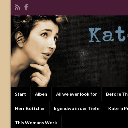
Start
Alben
All we ever look for
Before T
Herr Böttcher
Irgendwo in der Tiefe
Kate in P
This Womans Work