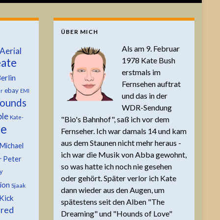
ÜBER MICH
Als am 9. Februar
Aerial
1978 Kate Bush
ate
erstmals im
erlin
Fernsehen auftrat
ebay
er
EMI
und das in der
ounds
WDR-Sendung
ble
Kate-
"Bio's Bahnhof", saß ich vor dem
te
Fernseher. Ich war damals 14 und kam
aus dem Staunen nicht mehr heraus -
Michael
ich war die Musik von Abba gewohnt,
Peter
r
so was hatte ich noch nie gesehen
y
oder gehört. Später verlor ich Kate
tion
Sjaak
dann wieder aus den Augen, um
Kick
spätestens seit den Alben "The
 red
Dreaming" und "Hounds of Love"