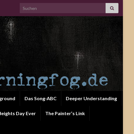
Search for:
ground
Das Song-ABC
Deeper Understanding
eights Day Ever
The Painter’s Link