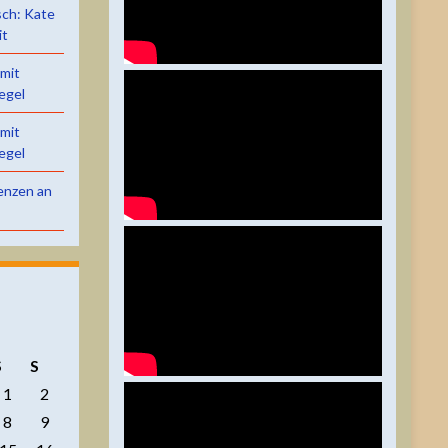
sch: Kate
it
 mit
egel
 mit
egel
renzen an
S
S
1
2
8
9