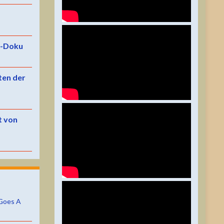
e-Doku
ten der
t von
Goes A