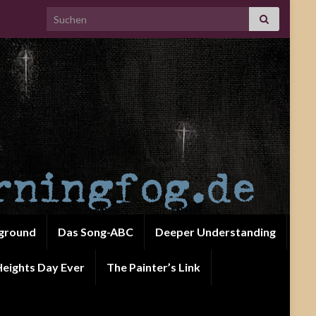
Search for:
ground
Das Song-ABC
Deeper Understanding
eights Day Ever
The Painter’s Link