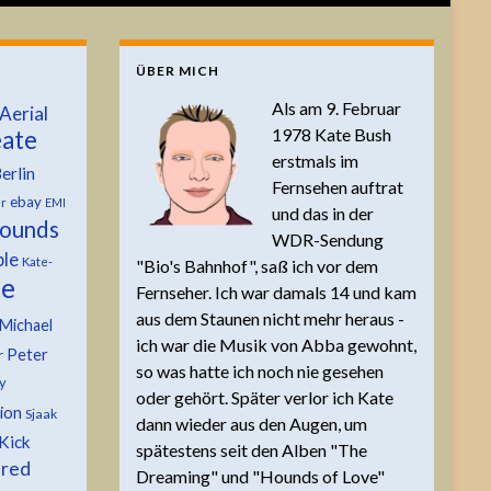
ÜBER MICH
Als am 9. Februar
Aerial
1978 Kate Bush
ate
erstmals im
erlin
Fernsehen auftrat
ebay
er
EMI
und das in der
ounds
WDR-Sendung
ble
Kate-
"Bio's Bahnhof", saß ich vor dem
te
Fernseher. Ich war damals 14 und kam
aus dem Staunen nicht mehr heraus -
Michael
ich war die Musik von Abba gewohnt,
Peter
r
so was hatte ich noch nie gesehen
y
oder gehört. Später verlor ich Kate
tion
Sjaak
dann wieder aus den Augen, um
Kick
spätestens seit den Alben "The
 red
Dreaming" und "Hounds of Love"