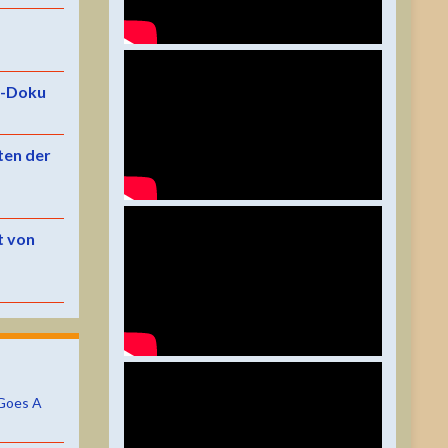
e-Doku
ten der
t von
Goes A