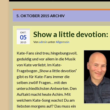
5. OKTOBER 2015
ARCHIV
Show a little devotion
OKT.
05
Von
admin
unter
Allgemein
2015
Kate-Fans sind treu, hingebungsvoll,
geduldig und vor allem in die Musik
von Kate verliebt. Im Kate-
Fragebogen „Show a little devotion“
gibt es für Kate-Fans immer die
selben zwölf Fragen… mit den
unterschiedlichsten Antworten. Den
Auftakt macht heute Achim. Mit
welchem Kate-Song wachst Du am
liebsten morgens auf? Das muss ein