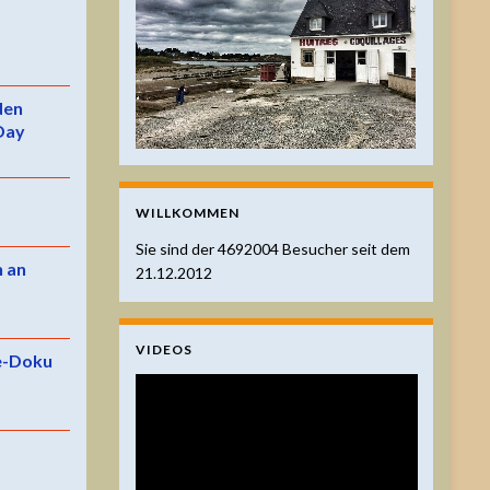
 den
Day
WILLKOMMEN
Sie sind der
4692004
Besucher seit dem
n an
21.12.2012
VIDEOS
e-Doku