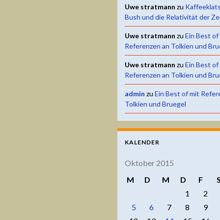
Uwe stratmann
zu
Kaffeeklat
Bush und die Relativität der Ze
Uwe stratmann
zu
Ein Best of
Referenzen an Tolkien und Bru
Uwe stratmann
zu
Ein Best of
Referenzen an Tolkien und Bru
admin
zu
Ein Best of mit Refe
Tolkien und Bruegel
KALENDER
Oktober 2015
M
D
M
D
F
1
2
5
6
7
8
9