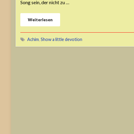
Song sein, der nicht zu …
Weiterlesen
Achim
,
Show a little devotion