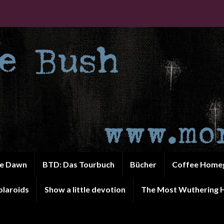
he Dawn
BTD: Das Tourbuch
Bücher
Coffee Home
olaroids
Show a little devotion
The Most Wuthering H