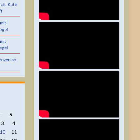
sch: Kate
it
 mit
egel
 mit
egel
renzen an
S
S
3
4
10
11