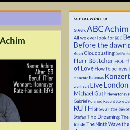
SCHLAGWÖRTER
ABC
Achim
50wfs
Be
All we ever look for
: Achim
BBC
Before the dawn
B
Cloudbusting
Buch
Del Palm
Herr Böttcher
H
HOL
of Love
How to be invisi
Konzer
Katemas
Momente
London
Live
Lionheart
Michael Guth
Never for eve
Gabriel
Polaroid
Record Store Da
RUTH
Show a little devo
The Dreaming
The 
Stefan
the
The Ninth Wave
Inside