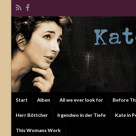
Start
Alben
All we ever look for
Before T
Herr Böttcher
Irgendwo in der Tiefe
Kate in P
This Womans Work