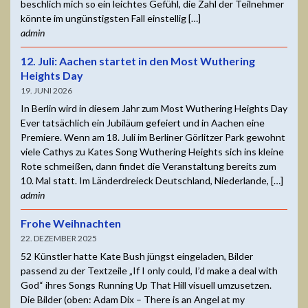
beschlich mich so ein leichtes Gefühl, die Zahl der Teilnehmer
könnte im ungünstigsten Fall einstellig […]
admin
12. Juli: Aachen startet in den Most Wuthering
Heights Day
19. JUNI 2026
In Berlin wird in diesem Jahr zum Most Wuthering Heights Day
Ever tatsächlich ein Jubiläum gefeiert und in Aachen eine
Premiere. Wenn am 18. Juli im Berliner Görlitzer Park gewohnt
viele Cathys zu Kates Song Wuthering Heights sich ins kleine
Rote schmeißen, dann findet die Veranstaltung bereits zum
10. Mal statt. Im Länderdreieck Deutschland, Niederlande, […]
admin
Frohe Weihnachten
22. DEZEMBER 2025
52 Künstler hatte Kate Bush jüngst eingeladen, Bilder
passend zu der Textzeile „If I only could, I’d make a deal with
God“ ihres Songs Running Up That Hill visuell umzusetzen.
Die Bilder (oben: Adam Dix – There is an Angel at my