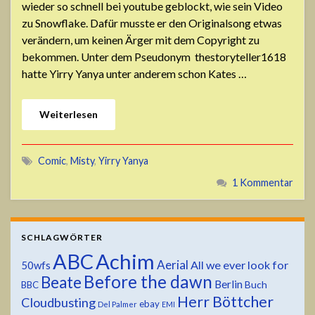
wieder so schnell bei youtube geblockt, wie sein Video
zu Snowflake. Dafür musste er den Originalsong etwas
verändern, um keinen Ärger mit dem Copyright zu
bekommen. Unter dem Pseudonym thestoryteller1618
hatte Yirry Yanya unter anderem schon Kates …
Weiterlesen
Comic
,
Misty
,
Yirry Yanya
1 Kommentar
SCHLAGWÖRTER
ABC
Achim
Aerial
All we ever look for
50wfs
Before the dawn
Beate
Berlin
Buch
BBC
Herr Böttcher
Cloudbusting
ebay
Del Palmer
EMI