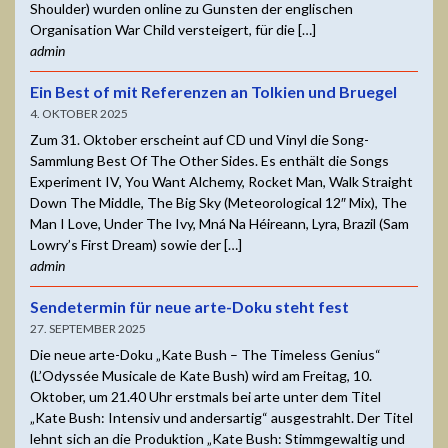
Shoulder) wurden online zu Gunsten der englischen
Organisation War Child versteigert, für die […]
admin
Ein Best of mit Referenzen an Tolkien und Bruegel
4. OKTOBER 2025
Zum 31. Oktober erscheint auf CD und Vinyl die Song-
Sammlung Best Of The Other Sides. Es enthält die Songs
Experiment IV, You Want Alchemy, Rocket Man, Walk Straight
Down The Middle, The Big Sky (Meteorological 12″ Mix), The
Man I Love, Under The Ivy, Mná Na Héireann, Lyra, Brazil (Sam
Lowry’s First Dream) sowie der […]
admin
Sendetermin für neue arte-Doku steht fest
27. SEPTEMBER 2025
Die neue arte-Doku „Kate Bush – The Timeless Genius“
(L’Odyssée Musicale de Kate Bush) wird am Freitag, 10.
Oktober, um 21.40 Uhr erstmals bei arte unter dem Titel
„Kate Bush: Intensiv und andersartig“ ausgestrahlt. Der Titel
lehnt sich an die Produktion „Kate Bush: Stimmgewaltig und