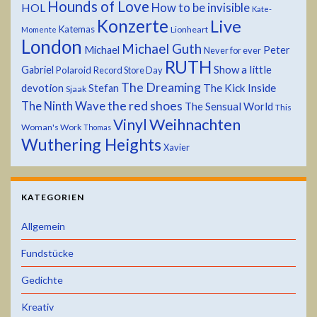
Hounds of Love
HOL
How to be invisible
Kate-
Konzerte
Live
Katemas
Lionheart
Momente
London
Michael Guth
Michael
Peter
Never for ever
RUTH
Show a little
Gabriel
Polaroid
Record Store Day
The Dreaming
devotion
The Kick Inside
Stefan
Sjaak
the red shoes
The Ninth Wave
The Sensual World
This
Weihnachten
Vinyl
Woman's Work
Thomas
Wuthering Heights
Xavier
KATEGORIEN
Allgemein
Fundstücke
Gedichte
Kreativ