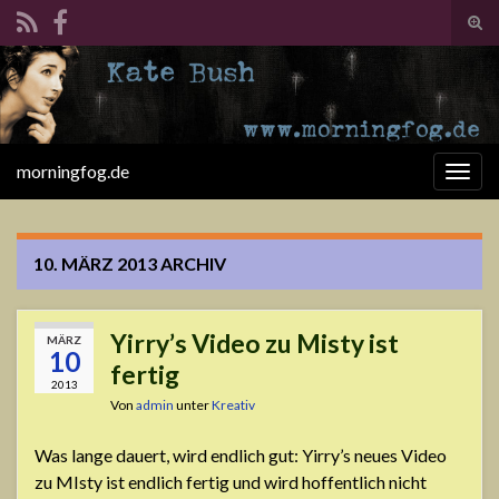
Suc
ums
Search for:
morningfog.de
Navi
umsc
10. MÄRZ 2013
ARCHIV
Yirry’s Video zu Misty ist
MÄRZ
10
fertig
2013
Von
admin
unter
Kreativ
Was lange dauert, wird endlich gut: Yirry’s neues Video
zu MIsty ist endlich fertig und wird hoffentlich nicht