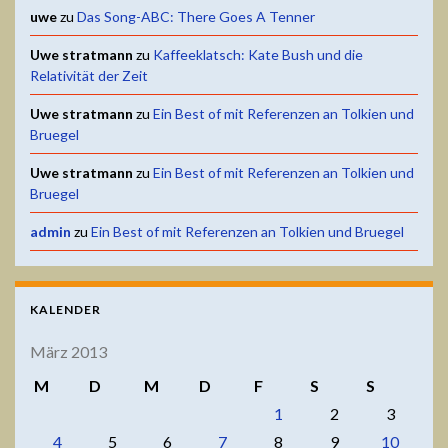
uwe
zu
Das Song-ABC: There Goes A Tenner
Uwe stratmann
zu
Kaffeeklatsch: Kate Bush und die
Relativität der Zeit
Uwe stratmann
zu
Ein Best of mit Referenzen an Tolkien und
Bruegel
Uwe stratmann
zu
Ein Best of mit Referenzen an Tolkien und
Bruegel
admin
zu
Ein Best of mit Referenzen an Tolkien und Bruegel
KALENDER
März 2013
M
D
M
D
F
S
S
1
2
3
4
5
6
7
8
9
10