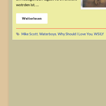
wotrden ist. …
Weiterlesen
Mike Scott
,
Waterboys
,
Why Should I Love You
,
WSILY