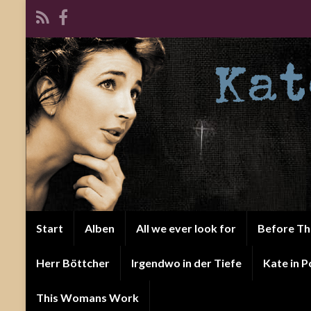
Start
Alben
All we ever look for
Before T
Herr Böttcher
Irgendwo in der Tiefe
Kate in P
This Womans Work