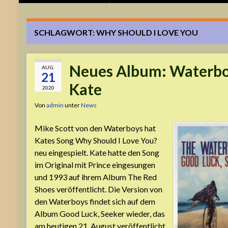
SCHLAGWORT:
WHY SHOULD I LOVE YOU
Neues Album: Waterbo
AUG.
21
Kate
2020
Von
admin
unter
News
Mike Scott von den Waterboys hat
Kates Song Why Should I Love You?
neu eingespielt. Kate hatte den Song
im Original mit Prince eingesungen
und 1993 auf ihrem Album The Red
Shoes veröffentlicht. Die Version von
den Waterboys findet sich auf dem
Album Good Luck, Seeker wieder, das
am heutigen 21. August veröffentlicht