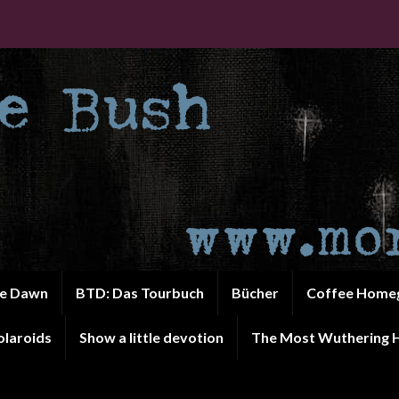
he Dawn
BTD: Das Tourbuch
Bücher
Coffee Home
olaroids
Show a little devotion
The Most Wuthering H