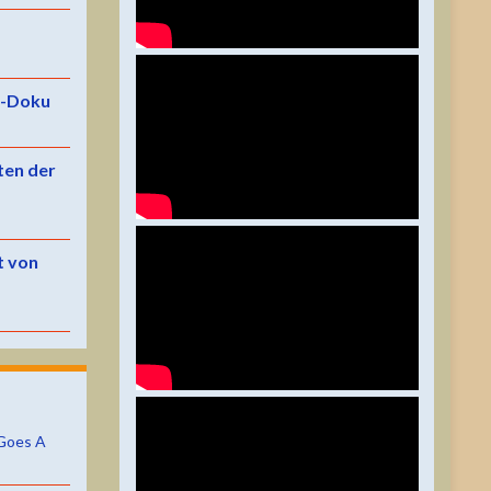
e-Doku
ten der
t von
Goes A