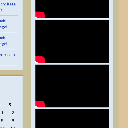
sch: Kate
it
 mit
egel
 mit
egel
renzen an
S
S
1
2
8
9