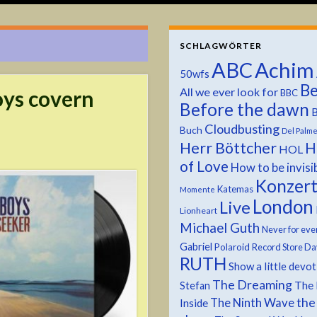
SCHLAGWÖRTER
ABC
Achim
50wfs
Be
All we ever look for
ys covern
BBC
Before the dawn
B
Cloudbusting
Buch
Del Palm
Herr Böttcher
H
HOL
of Love
How to be invisi
Konzer
Katemas
Momente
London
Live
Lionheart
Michael Guth
Never for eve
Gabriel
Polaroid
Record Store Da
RUTH
Show a little devo
The Dreaming
The 
Stefan
the
The Ninth Wave
Inside