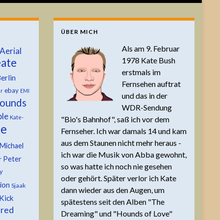
ÜBER MICH
Als am 9. Februar
Aerial
1978 Kate Bush
ate
erstmals im
erlin
Fernsehen auftrat
ebay
er
EMI
und das in der
ounds
WDR-Sendung
ble
Kate-
"Bio's Bahnhof", saß ich vor dem
te
Fernseher. Ich war damals 14 und kam
aus dem Staunen nicht mehr heraus -
Michael
ich war die Musik von Abba gewohnt,
Peter
r
so was hatte ich noch nie gesehen
y
oder gehört. Später verlor ich Kate
tion
Sjaak
dann wieder aus den Augen, um
Kick
spätestens seit den Alben "The
 red
Dreaming" und "Hounds of Love"