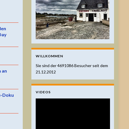
 den
Day
WILLKOMMEN
Sie sind der
4691086
Besucher seit dem
n an
21.12.2012
VIDEOS
e-Doku