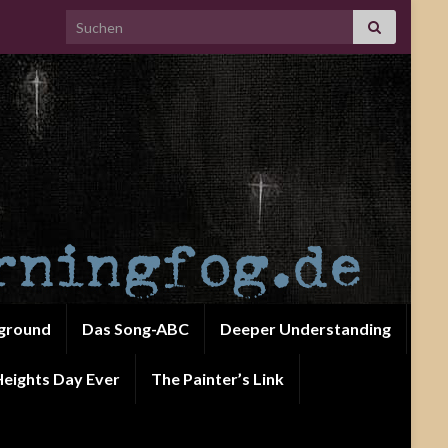
Search for:
ground
Das Song-ABC
Deeper Understanding
eights Day Ever
The Painter’s Link