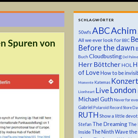
SCHLAGWÖRTER
ABC
Achim
50wfs
Be
All we ever look for
en Spuren von
BBC
Before the dawn
B
Cloudbusting
Buch
Del Palm
Herr Böttcher
H
HOL
of Love
How to be invisi
Konzer
Katemas
Momente
London
Live
Lionheart
Michael Guth
Never for eve
Gabriel
Polaroid
Record Store Da
RUTH
Show a little devo
The Dreaming
The 
Stefan
the
The Ninth Wave
Inside