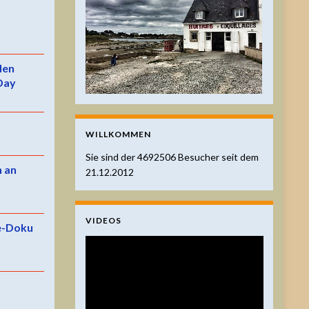
 den
Day
WILLKOMMEN
Sie sind der
4692506
Besucher seit dem
n an
21.12.2012
VIDEOS
e-Doku