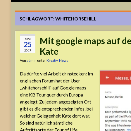
SCHLAGWORT:
WHITEHORSEHILL
Mit google maps auf d
MAI
25
Kate
2017
Von
admin
unter
Kreativ
,
News
Da dürfte viel Arbeit drinstecken: Im
englischen Forum hat der User
„whitehorsehill“ auf Google maps
eine KB Tour quer durch Europa
angelegt. Zu jedem angezeigten Ort
gibt es die entsprechenden Infos, bei
welcher Gelegenheit Kate dort war.
So sind natürlich sämtliche
Auftrittsorte der Tour of Life