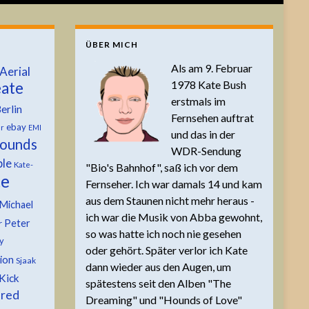
ÜBER MICH
Als am 9. Februar
Aerial
1978 Kate Bush
ate
erstmals im
erlin
Fernsehen auftrat
ebay
er
EMI
und das in der
ounds
WDR-Sendung
ble
Kate-
"Bio's Bahnhof", saß ich vor dem
te
Fernseher. Ich war damals 14 und kam
aus dem Staunen nicht mehr heraus -
Michael
ich war die Musik von Abba gewohnt,
Peter
r
so was hatte ich noch nie gesehen
y
oder gehört. Später verlor ich Kate
tion
Sjaak
dann wieder aus den Augen, um
Kick
spätestens seit den Alben "The
 red
Dreaming" und "Hounds of Love"