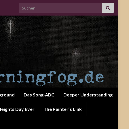
Search for:
ground
Das Song-ABC
Deeper Understanding
eights Day Ever
The Painter’s Link