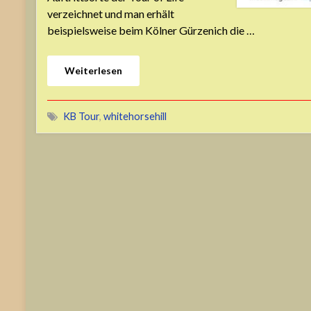
verzeichnet und man erhält
beispielsweise beim Kölner Gürzenich die …
Weiterlesen
KB Tour
,
whitehorsehill