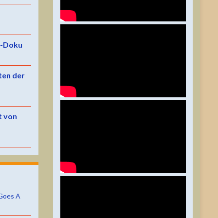
e-Doku
ten der
t von
Goes A