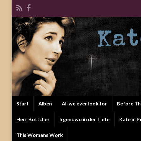
Start
Alben
All we ever look for
Before T
Herr Böttcher
Irgendwo in der Tiefe
Kate in P
This Womans Work