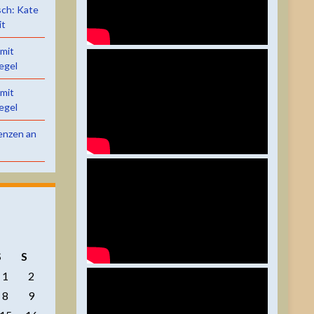
sch: Kate
it
 mit
egel
 mit
egel
renzen an
S
S
1
2
8
9