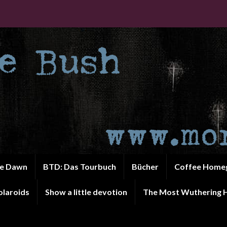
he Dawn
BTD: Das Tourbuch
Bücher
Coffee Home
olaroids
Show a little devotion
The Most Wuthering H