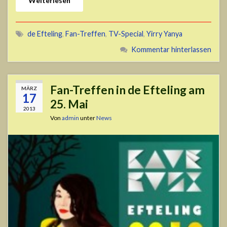
Weiterlesen
de Efteling
,
Fan-Treffen
,
TV-Special
,
Yirry Yanya
Kommentar hinterlassen
Fan-Treffen in de Efteling am
MÄRZ
17
25. Mai
2013
Von
admin
unter
News