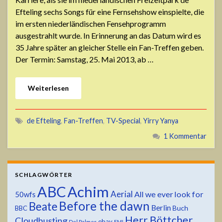
Efteling sechs Songs für eine Fernsehshow einspielte, die
im ersten niederländischen Fensehprogramm
ausgestrahlt wurde. In Erinnerung an das Datum wird es
35 Jahre später an gleicher Stelle ein Fan-Treffen geben.
Der Termin: Samstag, 25. Mai 2013, ab …
Weiterlesen
de Efteling
,
Fan-Treffen
,
TV-Special
,
Yirry Yanya
1 Kommentar
SCHLAGWÖRTER
ABC
Achim
Aerial
All we ever look for
50wfs
Before the dawn
Beate
Berlin
Buch
BBC
Herr Böttcher
Cloudbusting
ebay
Del Palmer
EMI