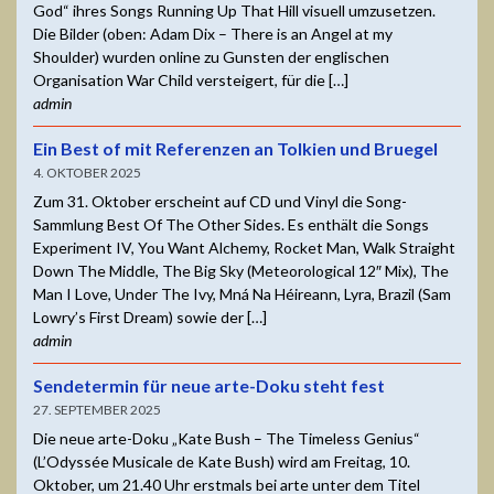
God“ ihres Songs Running Up That Hill visuell umzusetzen.
Die Bilder (oben: Adam Dix – There is an Angel at my
Shoulder) wurden online zu Gunsten der englischen
Organisation War Child versteigert, für die […]
admin
Ein Best of mit Referenzen an Tolkien und Bruegel
4. OKTOBER 2025
Zum 31. Oktober erscheint auf CD und Vinyl die Song-
Sammlung Best Of The Other Sides. Es enthält die Songs
Experiment IV, You Want Alchemy, Rocket Man, Walk Straight
Down The Middle, The Big Sky (Meteorological 12″ Mix), The
Man I Love, Under The Ivy, Mná Na Héireann, Lyra, Brazil (Sam
Lowry’s First Dream) sowie der […]
admin
Sendetermin für neue arte-Doku steht fest
27. SEPTEMBER 2025
Die neue arte-Doku „Kate Bush – The Timeless Genius“
(L’Odyssée Musicale de Kate Bush) wird am Freitag, 10.
Oktober, um 21.40 Uhr erstmals bei arte unter dem Titel