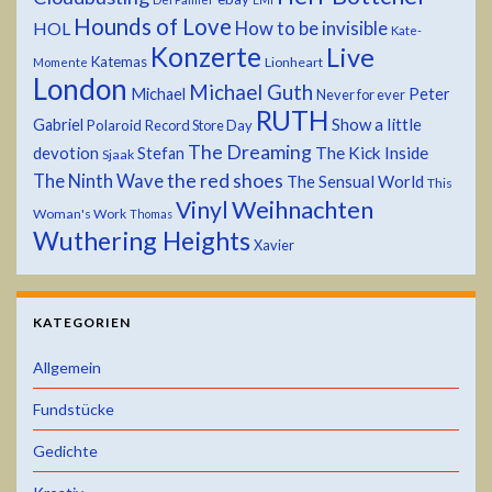
Hounds of Love
HOL
How to be invisible
Kate-
Konzerte
Live
Katemas
Lionheart
Momente
London
Michael Guth
Michael
Peter
Never for ever
RUTH
Show a little
Gabriel
Polaroid
Record Store Day
The Dreaming
devotion
The Kick Inside
Stefan
Sjaak
the red shoes
The Ninth Wave
The Sensual World
This
Weihnachten
Vinyl
Woman's Work
Thomas
Wuthering Heights
Xavier
KATEGORIEN
Allgemein
Fundstücke
Gedichte