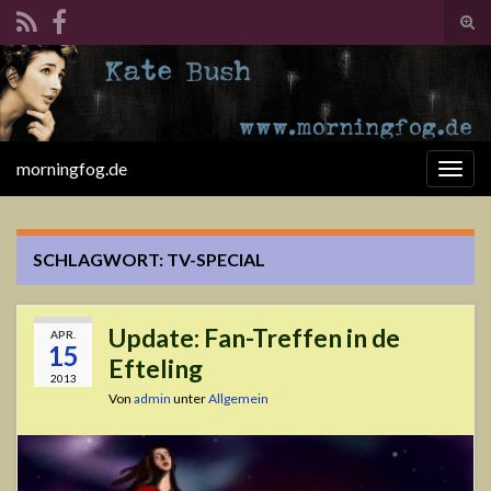
Suc
ums
Search for:
morningfog.de
Navi
umsc
SCHLAGWORT:
TV-SPECIAL
Update: Fan-Treffen in de
APR.
15
Efteling
2013
Von
admin
unter
Allgemein