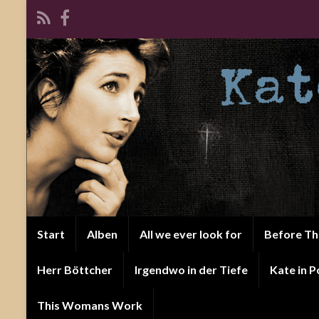
Start
Alben
All we ever look for
Before T
Herr Böttcher
Irgendwo in der Tiefe
Kate in P
This Womans Work