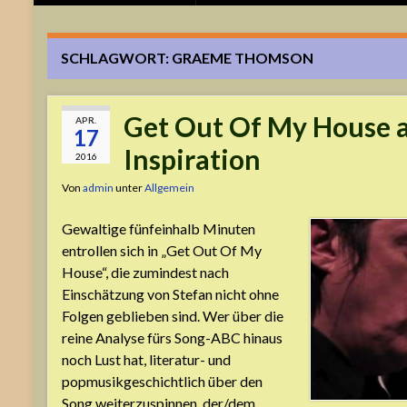
SCHLAGWORT:
GRAEME THOMSON
Get Out Of My House a
APR.
17
Inspiration
2016
Von
admin
unter
Allgemein
Gewaltige fünfeinhalb Minuten
entrollen sich in „Get Out Of My
House“, die zumindest nach
Einschätzung von Stefan nicht ohne
Folgen geblieben sind. Wer über die
reine Analyse fürs Song-ABC hinaus
noch Lust hat, literatur- und
popmusikgeschichtlich über den
Song weiterzuspinnen, der/dem