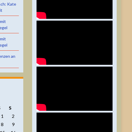
sch: Kate
it
 mit
egel
 mit
egel
renzen an
S
S
1
2
8
9