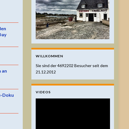
 den
Day
WILLKOMMEN
Sie sind der
4692202
Besucher seit dem
n an
21.12.2012
VIDEOS
e-Doku