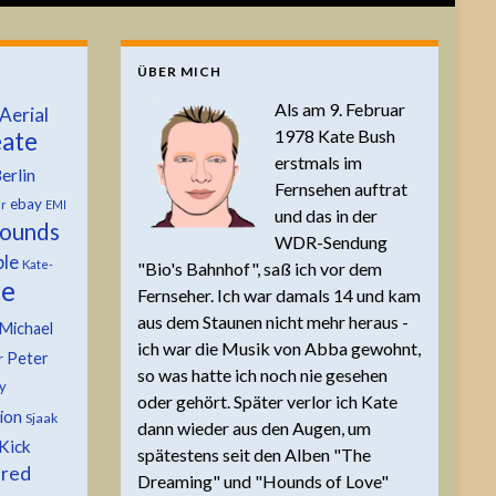
ÜBER MICH
Als am 9. Februar
Aerial
1978 Kate Bush
ate
erstmals im
erlin
Fernsehen auftrat
ebay
er
EMI
und das in der
ounds
WDR-Sendung
ble
Kate-
"Bio's Bahnhof", saß ich vor dem
te
Fernseher. Ich war damals 14 und kam
aus dem Staunen nicht mehr heraus -
Michael
ich war die Musik von Abba gewohnt,
Peter
r
so was hatte ich noch nie gesehen
y
oder gehört. Später verlor ich Kate
tion
Sjaak
dann wieder aus den Augen, um
Kick
spätestens seit den Alben "The
 red
Dreaming" und "Hounds of Love"