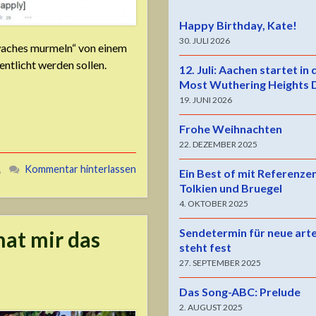
Happy Birthday, Kate!
30. JULI 2026
chwaches murmeln“ von einem
ntlicht werden sollen.
12. Juli: Aachen startet in
Most Wuthering Heights 
19. JUNI 2026
Frohe Weihnachten
22. DEZEMBER 2025
,
Kommentar hinterlassen
Ein Best of mit Referenze
Tolkien und Bruegel
4. OKTOBER 2025
Sendetermin für neue art
hat mir das
steht fest
27. SEPTEMBER 2025
Das Song-ABC: Prelude
2. AUGUST 2025