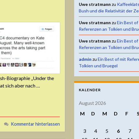
Uwe stratmann
zu
Kaffeeklat
Bush und die Relativität der Ze
Uwe stratmann
zu
Ein Best of
Referenzen an Tolkien und Bru
Uwe stratmann
zu
Ein Best of
Referenzen an Tolkien und Bru
admin
zu
Ein Best of mit Refe
Tolkien und Bruegel
ush-Biographie „Under the
at sich aber nach …
KALENDER
August 2026
M
D
M
D
F
Kommentar hinterlassen
3
4
5
6
7