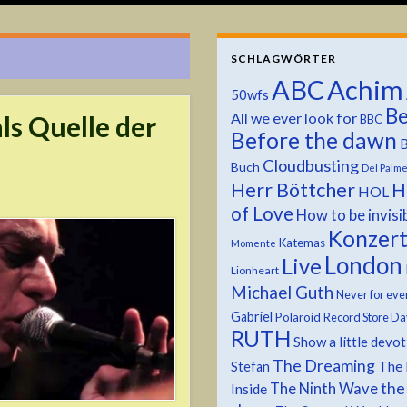
SCHLAGWÖRTER
ABC
Achim
50wfs
Be
All we ever look for
ls Quelle der
BBC
Before the dawn
B
Cloudbusting
Buch
Del Palm
Herr Böttcher
H
HOL
of Love
How to be invisi
Konzer
Katemas
Momente
London
Live
Lionheart
Michael Guth
Never for eve
Gabriel
Polaroid
Record Store Da
RUTH
Show a little devo
The Dreaming
The 
Stefan
the
The Ninth Wave
Inside