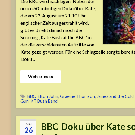
Die BBC wird nachlegen: Neben der
neuen 60-minütigen Doku über Kate,
die am 22. August um 21:10 Uhr
englischer Zeit ausgestrahlt wird,
gibt es direkt danach noch die
Sendung „Kate Bush at the BBC“ in
der die verschidensten Auftritte von
Kate gezeigt werden. Für eine Schlagzeile sorgte bereits
Doku …
Weiterlesen
BBC
,
Elton John
,
Graeme Thomson
,
James and the Cold
Gun
,
KT Bush Band
BBC-Doku über Kate so
MAI
26