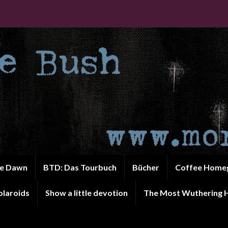
he Dawn
BTD: Das Tourbuch
Bücher
Coffee Home
olaroids
Show a little devotion
The Most Wuthering H