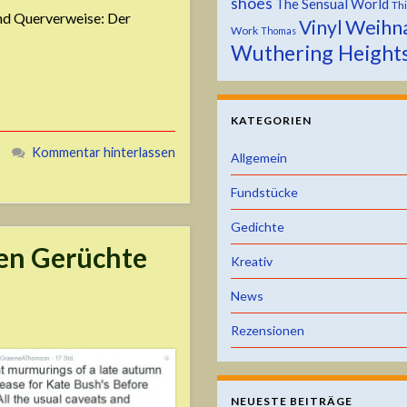
shoes
The Sensual World
Th
und Querverweise: Der
Weihn
Vinyl
Work
Thomas
Wuthering Height
KATEGORIEN
Kommentar hinterlassen
Allgemein
Fundstücke
Gedichte
en Gerüchte
Kreativ
News
Rezensionen
NEUESTE BEITRÄGE