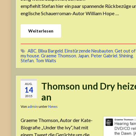
empfiehlt Stefan hier ein paar spannende Rückbezüge 
englische Schauerroman-Autor William Hope …
Weiterlesen
ABC
,
Blixa Bargeld
,
Einstürzende Neubauten
,
Get out of
my house
,
Graeme Thomson
,
Japan
,
Peter Gabriel
,
Shining
,
Stefan
,
Tom Waits
Thomson und Dry heiz
AUG.
14
an
2015
Von
admin
unter
News
Graeme Thomson, Autor der Kate-
Biografie „Under the ivy“, hat mit
einem Tweet die Gerüchte um die