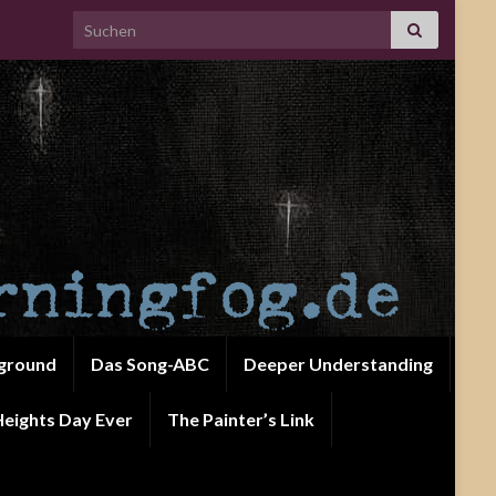
Search for:
ground
Das Song-ABC
Deeper Understanding
eights Day Ever
The Painter’s Link