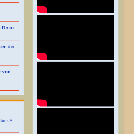
e-Doku
ten der
t von
Goes A