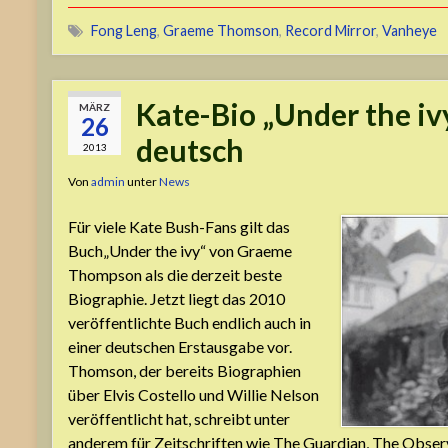
Fong Leng
,
Graeme Thomson
,
Record Mirror
,
Vanheye
Kate-Bio „Under the iv
MÄRZ
26
deutsch
2013
Von
admin
unter
News
Für viele Kate Bush-Fans gilt das
Buch„Under the ivy“ von Graeme
Thompson als die derzeit beste
Biographie. Jetzt liegt das 2010
veröffentlichte Buch endlich auch in
einer deutschen Erstausgabe vor.
Thomson, der bereits Biographien
über Elvis Costello und Willie Nelson
veröffentlicht hat, schreibt unter
anderem für Zeitschriften wie The Guardian, The Obse