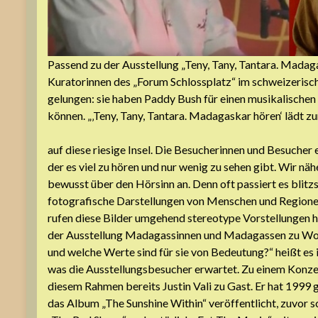
Passend zu der Ausstellung „Teny, Tany, Tantara. Madaga
Kuratorinnen des „Forum Schlossplatz“ im schweizerisch
gelungen: sie haben Paddy Bush für einen musikalischen
können. „‚Teny, Tany, Tantara. Madagaskar hören‘ lädt zu
auf diese riesige Insel. Die Besucherinnen und Besucher e
der es viel zu hören und nur wenig zu sehen gibt. Wir n
bewusst über den Hörsinn an. Denn oft passiert es blitz
fotografische Darstellungen von Menschen und Regione
rufen diese Bilder umgehend stereotype Vorstellungen 
der Ausstellung Madagassinnen und Madagassen zu Wort
und welche Werte sind für sie von Bedeutung?“ heißt es 
was die Ausstellungsbesucher erwartet. Zu einem Konze
diesem Rahmen bereits Justin Vali zu Gast. Er hat 199
das Album „The Sunshine Within“ veröffentlicht, zuvor s