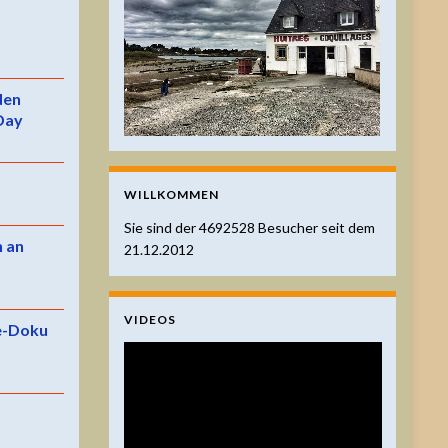
 den
Day
WILLKOMMEN
Sie sind der
4692528
Besucher seit dem
n an
21.12.2012
VIDEOS
e-Doku