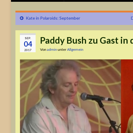
Kate in Polaroids: September
D
Paddy Bush zu Gast in 
SEP.
04
Von
admin
unter
Allgemein
2017