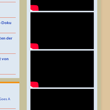
e-Doku
ten der
t von
Goes A