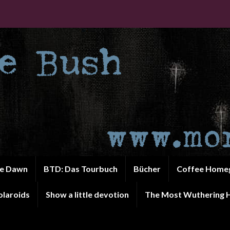
he Dawn
BTD: Das Tourbuch
Bücher
Coffee Home
olaroids
Show a little devotion
The Most Wuthering H