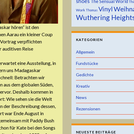
shoes
The Sensual World
Th
Weihn
Vinyl
Work
Thomas
Wuthering Height
skar hören“ ist den
en Aarau ein kleiner Coup
KATEGORIEN
 Vortrag verpflichten
r auditiven Reise
Allgemein
rwartet eine Ausstellung, in
Fundstücke
ähern uns Madagaskar
Gedichte
schnell: Betrachten wir
n aus dem globalen Süden,
Kreativ
hervor. Deshalb kommen in
News
: Wie sehen sie die Welt
in der Beschreibung dessen,
Rezensionen
rt war Ende August in
9 gemeinsam mit Paddy Bush
chon für Kate bei den Songs
NEUESTE BEITRÄGE