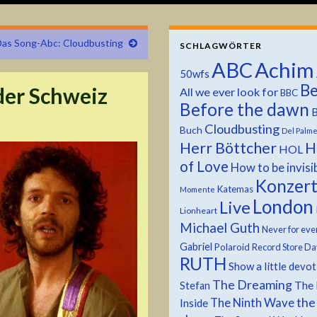
as Song-Abc: Cloudbusting
SCHLAGWÖRTER
ABC
Achim
50wfs
Be
der Schweiz
All we ever look for
BBC
Before the dawn
B
Cloudbusting
Buch
Del Palm
Herr Böttcher
H
HOL
of Love
How to be invisi
Konzer
Katemas
Momente
London
Live
Lionheart
Michael Guth
Never for eve
Gabriel
Polaroid
Record Store Da
RUTH
Show a little devo
The Dreaming
The 
Stefan
the
The Ninth Wave
Inside