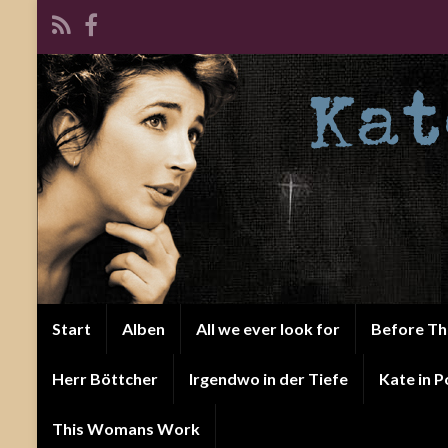
Start
Alben
All we ever look for
Before T
Herr Böttcher
Irgendwo in der Tiefe
Kate in P
This Womans Work