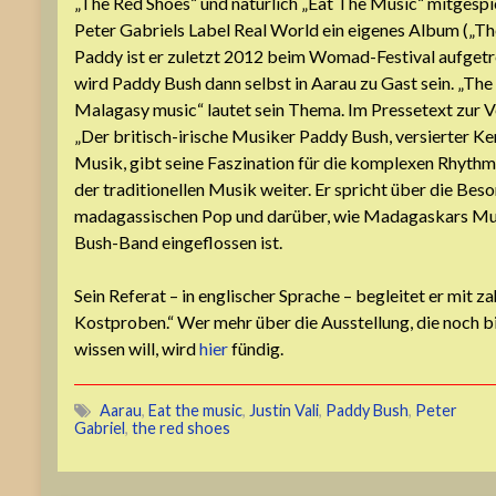
„The Red Shoes“ und natürlich „Eat The Music“ mitgesp
Peter Gabriels Label Real World ein eigenes Album („The
Paddy ist er zuletzt 2012 beim Womad-Festival aufget
wird Paddy Bush dann selbst in Aarau zu Gast sein. „Th
Malagasy music“ lautet sein Thema. Im Pressetext zur Ve
„Der britisch-irische Musiker Paddy Bush, versierter K
Musik, gibt seine Faszination für die komplexen Rhythme
der traditionellen Musik weiter. Er spricht über die Bes
madagassischen Pop und darüber, wie Madagaskars Musi
Bush-Band eingeflossen ist.
Sein Referat – in englischer Sprache – begleitet er mit z
Kostproben.“ Wer mehr über die Ausstellung, die noch bi
wissen will, wird
hier
fündig.
Aarau
,
Eat the music
,
Justin Vali
,
Paddy Bush
,
Peter
Gabriel
,
the red shoes