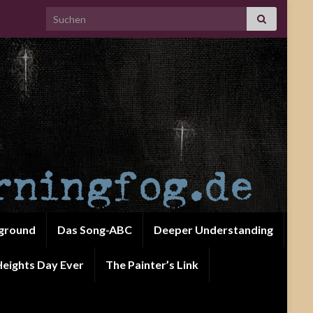
Search for:
ground
Das Song-ABC
Deeper Understanding
eights Day Ever
The Painter’s Link