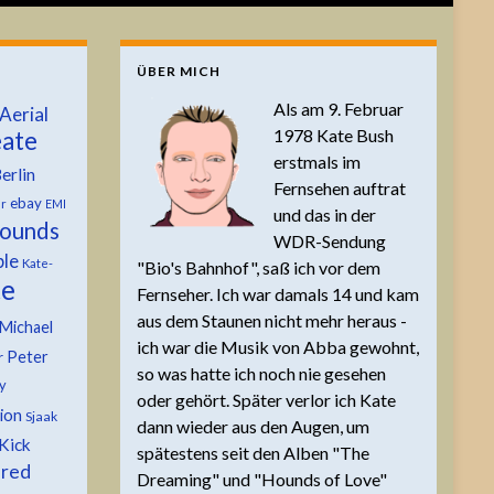
ÜBER MICH
Als am 9. Februar
Aerial
1978 Kate Bush
ate
erstmals im
erlin
Fernsehen auftrat
ebay
er
EMI
und das in der
ounds
WDR-Sendung
ble
Kate-
"Bio's Bahnhof", saß ich vor dem
te
Fernseher. Ich war damals 14 und kam
aus dem Staunen nicht mehr heraus -
Michael
ich war die Musik von Abba gewohnt,
Peter
r
so was hatte ich noch nie gesehen
y
oder gehört. Später verlor ich Kate
tion
Sjaak
dann wieder aus den Augen, um
Kick
spätestens seit den Alben "The
 red
Dreaming" und "Hounds of Love"