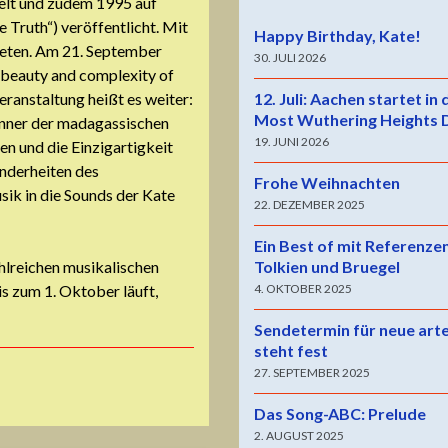
ielt und zudem 1995 auf
 Truth“) veröffentlicht. Mit
Happy Birthday, Kate!
reten. Am 21. September
30. JULI 2026
e beauty and complexity of
12. Juli: Aachen startet in
ranstaltung heißt es weiter:
Most Wuthering Heights 
enner der madagassischen
19. JUNI 2026
n und die Einzigartigkeit
onderheiten des
Frohe Weihnachten
k in die Sounds der Kate
22. DEZEMBER 2025
Ein Best of mit Referenze
Tolkien und Bruegel
ahlreichen musikalischen
4. OKTOBER 2025
s zum 1. Oktober läuft,
Sendetermin für neue art
steht fest
27. SEPTEMBER 2025
Das Song-ABC: Prelude
2. AUGUST 2025