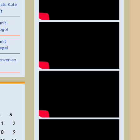
sch: Kate
it
 mit
egel
 mit
egel
renzen an
S
S
1
2
8
9