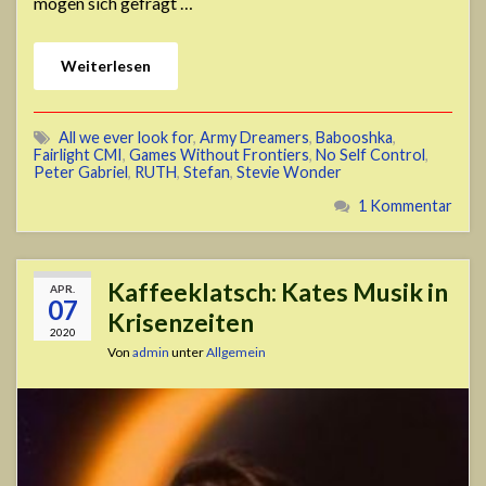
mögen sich gefragt …
Weiterlesen
All we ever look for
,
Army Dreamers
,
Babooshka
,
Fairlight CMI
,
Games Without Frontiers
,
No Self Control
,
Peter Gabriel
,
RUTH
,
Stefan
,
Stevie Wonder
1 Kommentar
Kaffeeklatsch: Kates Musik in
APR.
07
Krisenzeiten
2020
Von
admin
unter
Allgemein