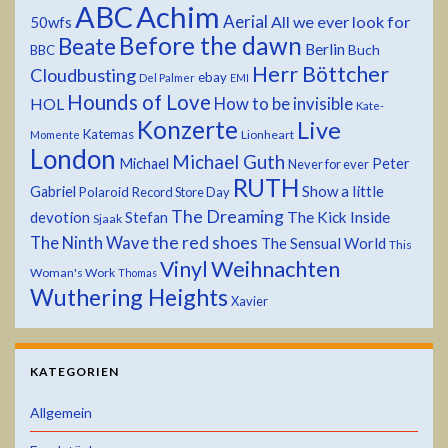
ABC
Achim
Aerial
All we ever look for
50wfs
Before the dawn
Beate
Berlin
Buch
BBC
Herr Böttcher
Cloudbusting
ebay
Del Palmer
EMI
Hounds of Love
HOL
How to be invisible
Kate-
Konzerte
Live
Katemas
Lionheart
Momente
London
Michael Guth
Michael
Peter
Never for ever
RUTH
Show a little
Gabriel
Polaroid
Record Store Day
The Dreaming
devotion
The Kick Inside
Stefan
Sjaak
the red shoes
The Ninth Wave
The Sensual World
This
Weihnachten
Vinyl
Woman's Work
Thomas
Wuthering Heights
Xavier
KATEGORIEN
Allgemein