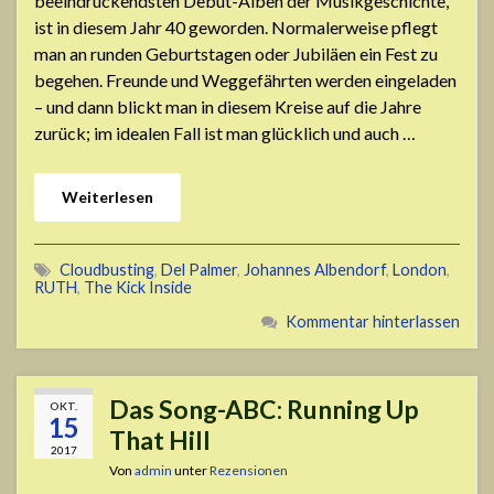
beeindruckendsten Debüt-Alben der Musikgeschichte,
ist in diesem Jahr 40 geworden. Normalerweise pflegt
man an runden Geburtstagen oder Jubiläen ein Fest zu
begehen. Freunde und Weggefährten werden eingeladen
– und dann blickt man in diesem Kreise auf die Jahre
zurück; im idealen Fall ist man glücklich und auch …
Weiterlesen
Cloudbusting
,
Del Palmer
,
Johannes Albendorf
,
London
,
RUTH
,
The Kick Inside
Kommentar hinterlassen
Das Song-ABC: Running Up
OKT.
15
That Hill
2017
Von
admin
unter
Rezensionen