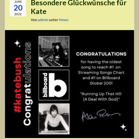
Besondere Glückwünsche für
JUNI
20
Kate
2022
Von
admin
unter
News