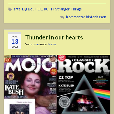
arte
,
Big Boi
,
HOL
,
RUTH
,
Stranger Things
Kommentar hinterlassen
Thunder in our hearts
AUG.
13
Von
admin
unter
News
2022