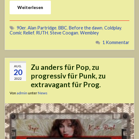
Weiterlesen
90er
,
Alan Partridge
,
BBC
,
Before the dawn
,
Coldplay
,
Comic Relief
,
RUTH
,
Steve Coogan
,
Wembley
1 Kommentar
Zu anders für Pop, zu
AUG.
20
progressiv für Punk, zu
2022
extravagant für Prog.
Von
admin
unter
News