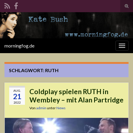
Suc
ums
Search for:
morningfog.de
Navi
umsc
SCHLAGWORT:
RUTH
Coldplay spielen RUTH in
AUG.
21
Wembley – mit Alan Partridge
2022
Von
admin
unter
News