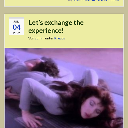
Let’s exchange the
JULI
04
experience!
2022
Von
admin
unter
Kreativ